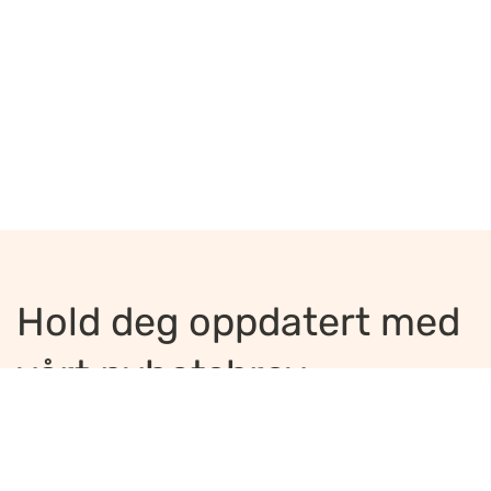
Hold deg oppdatert med
vårt nyhetsbrev
Jeg ønsker å motta nyhetsbrev
*