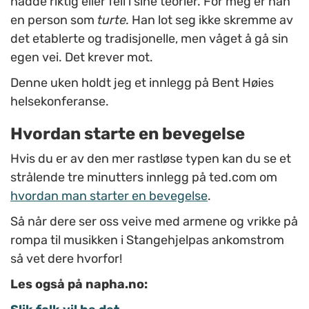
hadde riktig eller feil i sine teorier. For meg er han
en person som
turte.
Han lot seg ikke skremme av
det etablerte og tradisjonelle, men våget å gå sin
egen vei. Det krever mot.
Denne uken holdt jeg et innlegg på Bent Høies
helsekonferanse.
Hvordan starte en bevegelse
Hvis du er av den mer rastløse typen kan du se et
strålende tre minutters innlegg på ted.com om
hvordan man starter en bevegelse
.
Så når dere ser oss veive med armene og vrikke på
rompa til musikken i Stangehjelpas ankomstrom
så vet dere hvorfor!
Les også på napha.no: