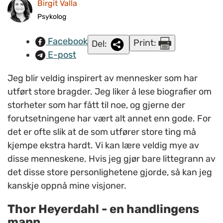
Birgit Valla
forsvarte det rådende paradigmet, skriver leder for
Stangehjelpa i Stange kommune i Hedmark, Birgit Valla. Bildet
Psykolog
er fra den verdenskjente Kon-Tiki-ekspedisjonen i 1947. FOTO:
Facebook
Print:
Del:
Kon-Tiki Museet.
E-post
Jeg blir veldig inspirert av mennesker som har
utført store bragder. Jeg liker å lese biografier om
storheter som har fått til noe, og gjerne der
forutsetningene har vært alt annet enn gode. For
det er ofte slik at de som utfører store ting må
kjempe ekstra hardt. Vi kan lære veldig mye av
disse menneskene. Hvis jeg gjør bare littegrann av
det disse store personlighetene gjorde, så kan jeg
kanskje oppnå mine visjoner.
Thor Heyerdahl - en handlingens
mann