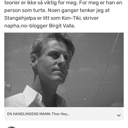
teorier er ikke så viktig for meg. For meg er han en
person som turte. Noen ganger tenker jeg at
Stangehjelpa er litt som Kon-Tiki, skriver
napha.no-blogger Birgit Valla.
EN HANDLINGENS MANN: Thor Heyerdahl var en handlingens
EN HANDLINGENS MANN: Thor Hey...
mann. Han hadde lite til overs for skrivebordsforskere som