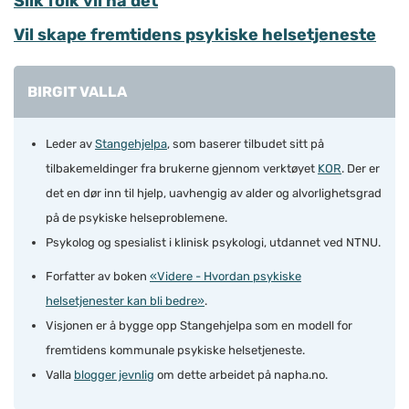
Slik folk vil ha det
Vil skape fremtidens psykiske helsetjeneste
BIRGIT VALLA
Leder av
Stangehjelpa
, som baserer tilbudet sitt på
tilbakemeldinger fra brukerne gjennom verktøyet
KOR
. Der er
det en dør inn til hjelp, uavhengig av alder og alvorlighetsgrad
på de psykiske helseproblemene.
Psykolog og spesialist i klinisk psykologi, utdannet ved NTNU.
Forfatter av boken
«Videre - Hvordan psykiske
helsetjenester kan bli bedre»
.
Visjonen er å bygge opp Stangehjelpa som en modell for
fremtidens kommunale psykiske helsetjeneste.
Valla
blogger jevnlig
om dette arbeidet på napha.no.