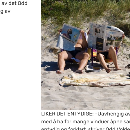
 av det Odd
ng av
LIKER DET ENTYDIGE: -Uavhengig av god
med å ha for mange vinduer åpne samt
entydig og forklart, skriver Odd Vold