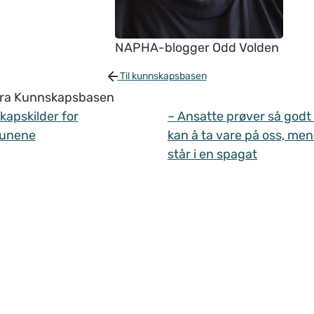
NAPHA-blogger Odd Volden
Til kunnskapsbasen
 fra Kunnskapsbasen
apskilder for
– Ansatte prøver så godt
unene
kan å ta vare på oss, men
står i en spagat