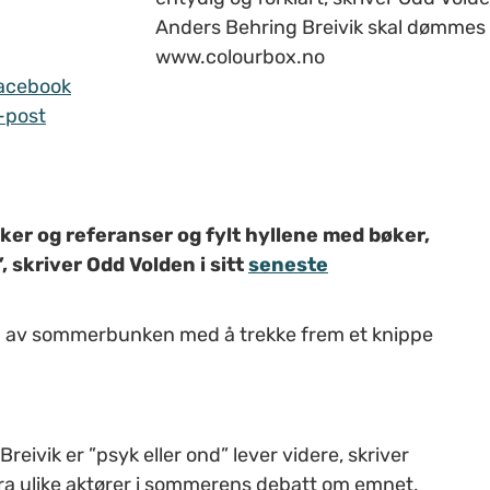
Anders Behring Breivik skal dømmes uti
www.colourbox.no
acebook
-post
enker og referanser og fylt hyllene med bøker,
”, skriver Odd Volden i sitt
seneste
g av sommerbunken med å trekke frem et knippe
ivik er ”psyk eller ond” lever videre, skriver
 fra ulike aktører i sommerens debatt om emnet,