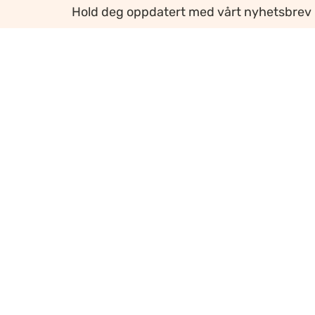
Hold deg oppdatert med vårt nyhetsbrev
Ansvarlig redaktør
:
Ellen Hoxmark
Webredaktør
:
Ragnhild Krogvig Karlsen
Personvern og informasjonskapsler