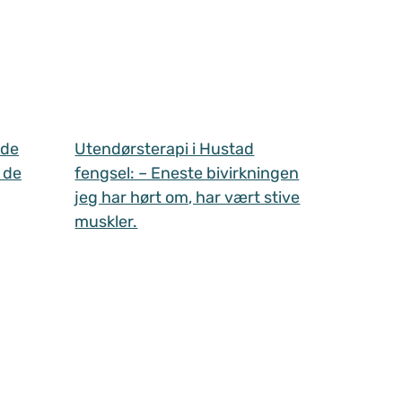
 de
Utendørsterapi i Hustad
 de
fengsel: – Eneste bivirkningen
jeg har hørt om, har vært stive
muskler.