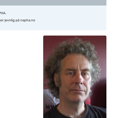
APHA.
ger jevnlig på napha.no