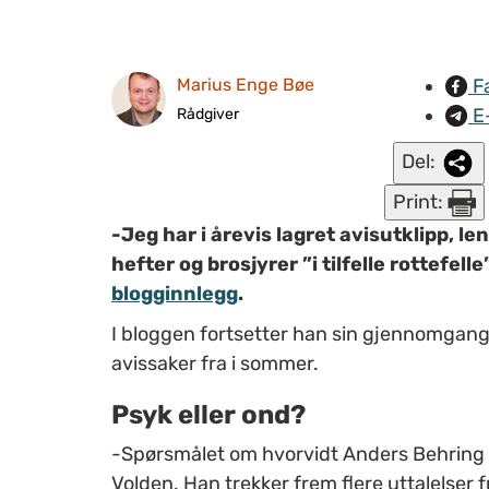
F
Marius Enge Bøe
E
Rådgiver
Del:
Print:
-Jeg har i årevis lagret avisutklipp, l
hefter og brosjyrer ”i tilfelle rottefelle
blogginnlegg
.
I bloggen fortsetter han sin gjennomgan
avissaker fra i sommer.
Psyk eller ond?
-Spørsmålet om hvorvidt Anders Behring Bre
Volden. Han trekker frem flere uttalelser