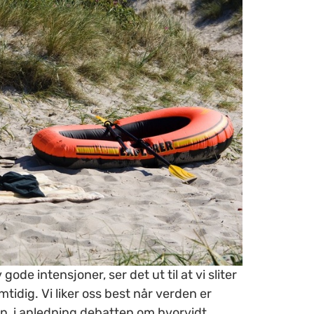
e intensjoner, ser det ut til at vi sliter
idig. Vi liker oss best når verden er
en, i anledning debatten om hvorvidt