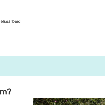
helsearbeid
om?