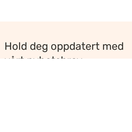
Hold deg oppdatert med
vårt nyhetsbrev
Jeg ønsker å motta nyhetsbrev
*
Jeg bekrefter å ha lest og er enig med
innholdet i
personvernerklæringen
*
Meld på