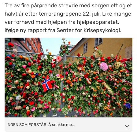
Tre av fire pårørende strevde med sorgen ett og et
halvt år etter terrorangrepene 22. juli. Like mange
var fornøyd med hjelpen fra hjelpeapparatet,
ifølge ny rapport fra Senter for Krisepsykologi.
NOEN SOM FORSTÅR: Å snakke med noen som forstår deres
NOEN SOM FORSTÅR: Å snakke me...
sorg og situasjon oppga alle gruppene som det viktigste for