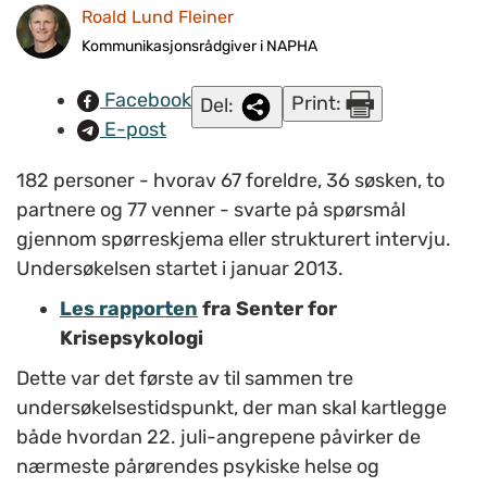
å bearbeide sorgen ett og et halvt år etter terrorangrepene
Roald Lund Fleiner
22. juli 2011. Bildet er fra en minnesmarkering i Oslo. Foto:
Kommunikasjonsrådgiver i NAPHA
www.colourbox.com.
Facebook
Print:
Del:
E-post
182 personer - hvorav 67 foreldre, 36 søsken, to
partnere og 77 venner - svarte på spørsmål
gjennom spørreskjema eller strukturert intervju.
Undersøkelsen startet i januar 2013.
Les rapporten
fra Senter for
Krisepsykologi
Dette var det første av til sammen tre
undersøkelsestidspunkt, der man skal kartlegge
både hvordan 22. juli-angrepene påvirker de
nærmeste pårørendes psykiske helse og