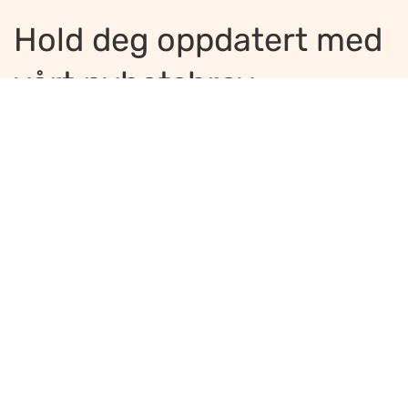
Hold deg oppdatert med
vårt nyhetsbrev
Jeg ønsker å motta nyhetsbrev
*
Jeg bekrefter å ha lest og er enig med
innholdet i
personvernerklæringen
*
Meld på