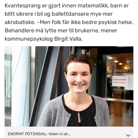
Kvantesprang er gjort innen matematikk, barn er
blitt sikrere i bil og ballettdansere mye mer
akrobatiske. -Men folk får ikke bedre psykisk helse.
Behandlere må lytte mer til brukerne, mener
kommunepsykolog Birgit Valla.
ENORMT POTENSIAL: Veien vi skal gå kommer vi frem til
ENORMT POTENSIAL: Veien vi sk...