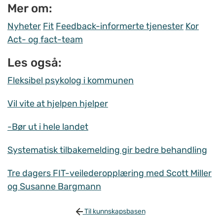
Mer om:
Nyheter
Fit
Feedback-informerte tjenester
Kor
Act- og fact-team
Les også:
Fleksibel psykolog i kommunen
Vil vite at hjelpen hjelper
-Bør ut i hele landet
Systematisk tilbakemelding gir bedre behandling
Tre dagers FIT-veilederopplæring med Scott Miller
og Susanne Bargmann
Til kunnskapsbasen