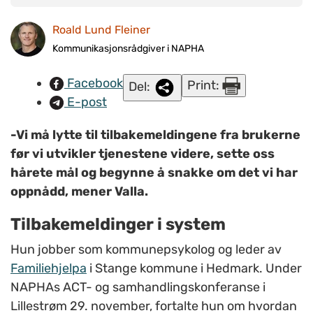
sammen med de vi skal hjelpe, noe som er avgjørende for
Roald Lund Fleiner
resultater. Med en dreining mot en slik tankegang vil
potensialet for fremgang innen det psykiske helsefeltet være
Kommunikasjonsrådgiver i NAPHA
enormt, hevder Birgit Valla. FOTO: Roald Lund Fleiner/NAPHA.
Facebook
Print:
Del:
E-post
-Vi må lytte til tilbakemeldingene fra brukerne
før vi utvikler tjenestene videre, sette oss
hårete mål og begynne å snakke om det vi har
oppnådd, mener Valla.
Tilbakemeldinger i system
Hun jobber som kommunepsykolog og leder av
Familiehjelpa
i Stange kommune i Hedmark. Under
NAPHAs ACT- og samhandlingskonferanse i
Lillestrøm 29. november, fortalte hun om hvordan