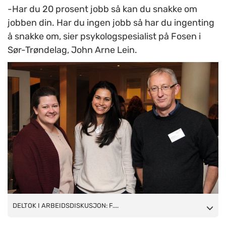
-Har du 20 prosent jobb så kan du snakke om
jobben din. Har du ingen jobb så har du ingenting
å snakke om, sier psykologspesialist på Fosen i
Sør-Trøndelag, John Arne Lein.
DELTOK I ARBEIDSDISKUSJON: F.v. kommunepsykologene
DELTOK I ARBEIDSDISKUSJON: F....
Monica Vaaland Kvål, Maria Larsson og John Arne Lein. FOTO: