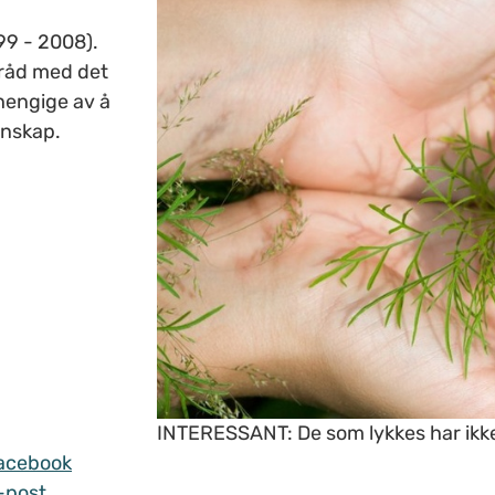
99 - 2008).
tråd med det
hengige av å
nnskap.
INTERESSANT: De som lykkes har ikk
acebook
-post