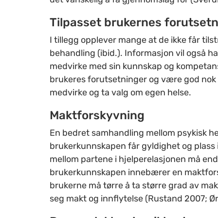
Tilpasset brukernes forutset
I tillegg opplever mange at de ikke får t
behandling (ibid.). Informasjon vil også h
medvirke med sin kunnskap og kompetanse
brukeres forutsetninger og være god nok til
medvirke og ta valg om egen helse.
Maktforskyvning
En bedret samhandling mellom psykisk hel
brukerkunnskapen får gyldighet og plass 
mellom partene i hjelperelasjonen må end
brukerkunnskapen innebærer en maktforsk
brukerne må tørre å ta større grad av mak
seg makt og innflytelse (Rustand 2007; Ø