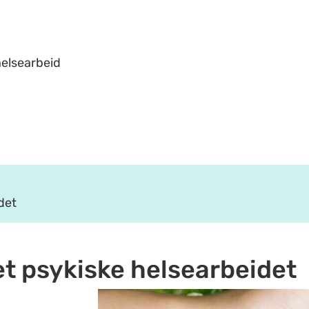
helsearbeid
det
t psykiske helsearbeidet