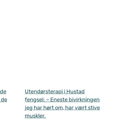
 de
Utendørsterapi i Hustad
 de
fengsel: – Eneste bivirkningen
jeg har hørt om, har vært stive
muskler.