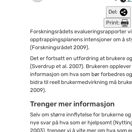
Del:
Print:
Forskningsrådets evaluerings­rapporter vi
opptrappingsplanens intensjoner om å sty
(Forskningsrådet 2009).
Det er fortsatt en utfordring at brukere og
(Sverdrup et al. 2007). Brukeren opplever 
informasjon om hva som bør forbedres og p
bidra til reell brukermedvirkning må bruk
2009).
Trenger mer informasjon
Selv om større innflytelse for brukerne o
nye svar på hva som er hjelpsomt (Nytti
2003), trenger vi å vite mer om hva som e