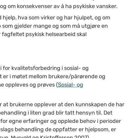
 og om konsekvenser av å ha psykiske vansker.
 hjelp, hva som virker og har hjulpet, og om
p som gjelder mange og som må utgjøre en
fagfeltet psykisk helsearbeid skal
for kvalitetsforbedring i sosial- og
et er i møtet mellom brukere/pårørende og
ne oppleves og prøves (
Sosial- og
r at brukerne opplever at den kunnskapen de har
ndling i liten grad blir tatt hensyn til. Det
for egne erfaringer og opplede behov i perioder
lags behandling de oppfatter er hjelpsom, er
rup, Myrvold og Kristoffersen 2007).