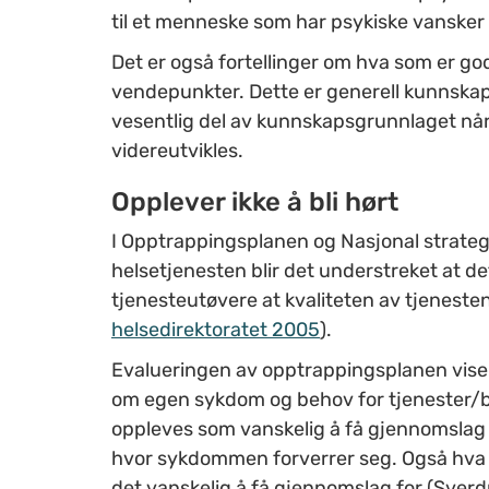
til et menneske som har psykiske vansker
Det er også fortellinger om hva som er god
vendepunkter. Dette er generell kunnska
vesentlig del av kunnskapsgrunnlaget når 
videreutvikles.
Opplever ikke å bli hørt
I Opptrappingsplanen og Nasjonal stra­tegi 
helsetjenesten blir det understreket at d
tjenesteutøvere at kvaliteten av tjeneste
helsedirektoratet 2005
).
Evalueringen av opptrappingsplanen vise
om egen sykdom og behov for tjenester/beha
oppleves som vanskelig å få gjennomslag 
hvor sykdommen forverrer seg. Også hva s
det vanskelig å få gjennomslag for (Sverd