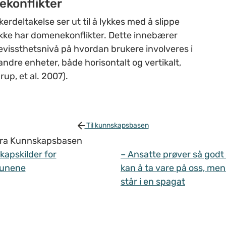
ekonflikter
deltakelse ser ut til å lykkes med å slippe
ikke har domenekonflikter. Dette innebærer
evissthetsnivå på hvordan brukere involveres i
ndre enheter, både horisontalt og vertikalt,
up, et al. 2007).
Til kunnskapsbasen
 fra Kunnskapsbasen
apskilder for
– Ansatte prøver så godt
unene
kan å ta vare på oss, men
står i en spagat