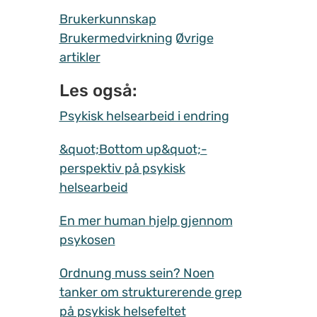
Brukerkunnskap
Brukermedvirkning
Øvrige
artikler
Les også:
Psykisk helsearbeid i endring
&quot;Bottom up&quot;-
perspektiv på psykisk
helsearbeid
En mer human hjelp gjennom
psykosen
Ordnung muss sein? Noen
tanker om strukturerende grep
på psykisk helsefeltet