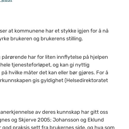
ser at kommunene har et stykke igjen for å nå
rke brukeren og brukerens stilling.
 pårørende har for liten innflytelse på hjelpen
hele tjenesteforløpet, og kan gi nyttig
å hvilke måter det kan eller bør gjøres. For å
erkunnskapen gis gyldighet (Helsedirektoratet
g anerkjennelse av deres kunnskap har gitt oss
ngnes og Skjerve 2005; Johansson og Eklund
r god praksis sett fra brukernes side, og hva som