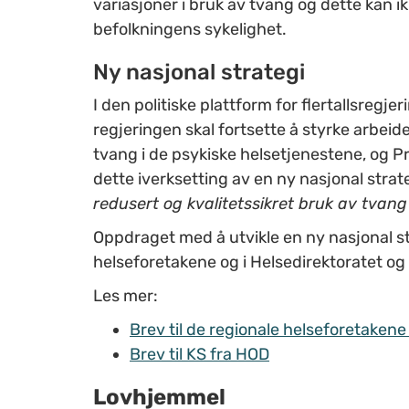
variasjoner i bruk av tvang og dette kan ik
befolkningens sykelighet.
Ny nasjonal strategi
I den politiske plattform for flertallsregj
regjeringen skal fortsette å styrke arbeid
tvang i de psykiske helsetjenestene, og P
dette iverksetting av en ny nasjonal stra
redusert og kvalitetssikret bruk av tvang
Oppdraget med å utvikle en ny nasjonal st
helseforetakene og i Helsedirektoratet og
Les mer:
Brev til de regionale helseforetakene
Brev til KS fra HOD
Lovhjemmel