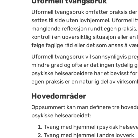
Uformell tvangsbruk
Uformell tvangsbruk omfatter praksis de
settes til side uten lovhjemmel. Uformel
manglende refleksjon rundt egen praksis, 
kontroll i en uoversiktlig situasjon eller e
følge faglige råd eller det som anses å væ
Uformell tvangsbruk vil sannsynligvis preg
mindre grad og ofte er det ingen tydelig 
psykiske helsearbeidere har et bevisst for
egen praksis er en naturlig del av virkso
Hovedområder
Oppsummert kan man definere tre hovedo
psykiske helsearbeidet:
Tvang med hjemmel i psykisk helsev
Tvang med hjemmel i andre lovverk