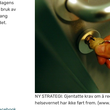
 dagens
t bruk av
gang
det.
NY STRATEGI: Gjentatte krav om å re
helsevernet har ikke ført frem. (www
acebook