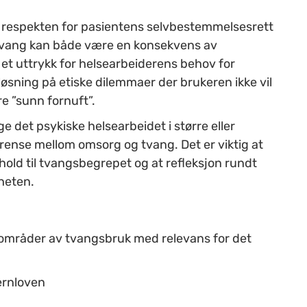
r respekten for pasientens selvbestemmelsesrett
l tvang kan både være en konsekvens av
et uttrykk for helsearbeiderens behov for
n løsning på etiske dilemmaer der brukeren ikke vil
re ”sunn fornuft”.
e det psykiske helsearbeidet i større eller
grense mellom omsorg og tvang. Det er viktig at
hold til tvangsbegrepet og at refleksjon rundt
mheten.
mråder av tvangsbruk med relevans for det
ernloven