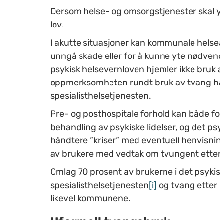
Dersom helse- og omsorgstjenester skal yt
lov.
I akutte situasjoner kan kommunale helse
unngå skade eller for å kunne yte nødvend
psykisk helsevernloven hjemler ikke bruk 
oppmerksomheten rundt bruk av tvang har
spesialisthelsetjenesten.
Pre- og posthospitale forhold kan både f
behandling av psykiske lidelser, og det ps
håndtere ”kriser” med eventuell henvisnin
av brukere med vedtak om tvungent ette
Omlag 70 prosent av brukerne i det psykisk
spesialisthelsetjenesten
[i]
og tvang etter
likevel kommunene.