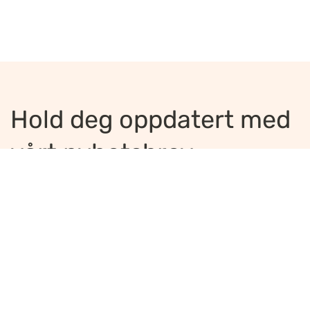
Hold deg oppdatert med
vårt nyhetsbrev
Jeg ønsker å motta nyhetsbrev
*
Jeg bekrefter å ha lest og er enig med
innholdet i
personvernerklæringen
*
Meld på