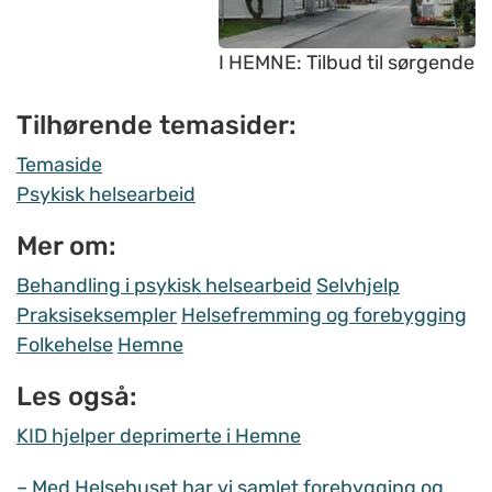
I HEMNE: Tilbud til sørgende
Tilhørende temasider:
Temaside
Psykisk helsearbeid
Mer om:
Behandling i psykisk helsearbeid
Selvhjelp
Praksiseksempler
Helsefremming og forebygging
Folkehelse
Hemne
Les også:
KID hjelper deprimerte i Hemne
– Med Helsehuset har vi samlet forebygging og