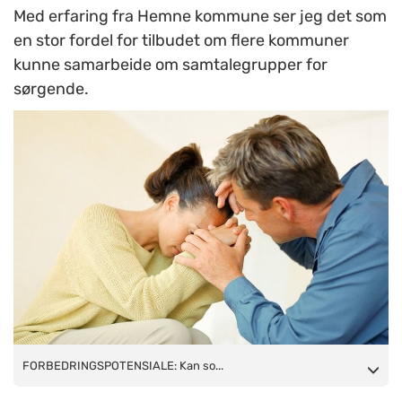
Med erfaring fra Hemne kommune ser jeg det som
en stor fordel for tilbudet om flere kommuner
kunne samarbeide om samtalegrupper for
sørgende.
FORBEDRINGSPOTENSIALE: Kan sorggruppetilbudet bli enda
FORBEDRINGSPOTENSIALE: Kan so...
bedre om vi samarbeider med nabokommunene?