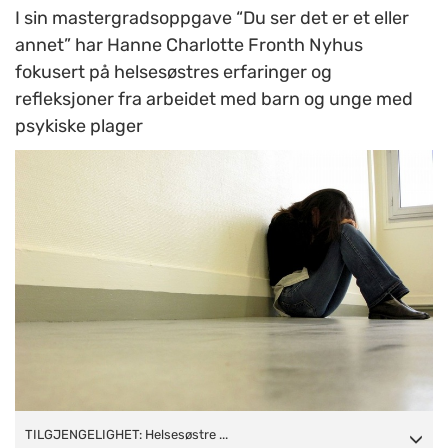
I sin mastergradsoppgave “Du ser det er et eller
annet” har Hanne Charlotte Fronth Nyhus
fokusert på helsesøstres erfaringer og
refleksjoner fra arbeidet med barn og unge med
psykiske plager
TILGJENGELIGHET: Helsesøstre kan oppnå relasjons- og
TILGJENGELIGHET: Helsesøstre ...