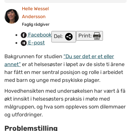
tillitsbygging ved å være tilgjengelige. Ill.foto:
Helle Wessel
www.colourbox.no
Andersson
Faglig rådgiver
Facebook
Print:
Del:
E-post
Bakgrunnen for studien
“Du ser det er et eller
annet”
er at helsesøster i løpet av de siste ti årene
har fått en mer sentral posisjon og rolle i arbeidet
med barn og unge med psykiske plager.
Hovedhensikten med undersøkelsen har vært å få
økt innsikt i helsesøsters praksis i møte med
målgruppen, og hva som oppleves som dilemmaer
og utfordringer.
Problemstilling