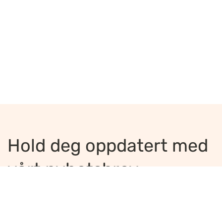
Hold deg oppdatert med
vårt nyhetsbrev
Jeg ønsker å motta nyhetsbrev
*