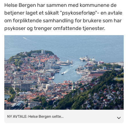
Helse Bergen har sammen med kommunene de
betjener laget et såkalt "psykoseforløp"- en avtale
om forpliktende samhandling for brukere som har
psykoser og trenger omfattende tjenester.
NY AVTALE: Helse Bergen setter det gode og gamle i
NY AVTALE: Helse Bergen sette...
system.