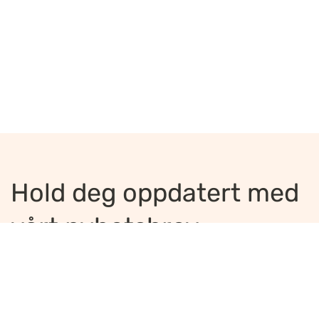
Hold deg oppdatert med
vårt nyhetsbrev
Jeg ønsker å motta nyhetsbrev
*