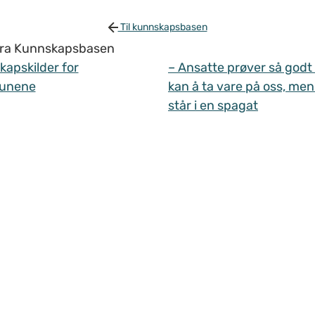
Til kunnskapsbasen
 fra Kunnskapsbasen
apskilder for
– Ansatte prøver så godt
unene
kan å ta vare på oss, men
står i en spagat