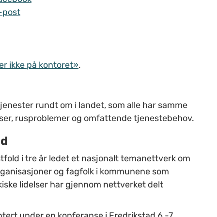
-post
er ikke på kontoret»
.
tjenester rundt om i landet, som alle har samme
ser, rusproblemer og omfattende tjenestebehov.
id
old i tre år ledet et nasjonalt temanettverk om
rganisasjoner og fagfolk i kommunene som
ske lidelser har gjennom nettverket delt
tert under en konferanse i Fredrikstad 6.-7.