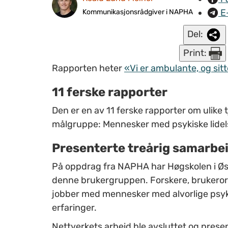
E
Kommunikasjonsrådgiver i NAPHA
Del:
Print:
Rapporten heter
«Vi er ambulante, og sitt
11 ferske rapporter
Den er en av 11 ferske rapporter om ulike 
målgruppe: Mennesker med psykiske lidel
Presenterte treårig samarbe
På oppdrag fra NAPHA har Høgskolen i Østf
denne brukergruppen. Forskere, brukero
jobber med mennesker med alvorlige psyki
erfaringer.
Nettverkets arbeid ble avsluttet og presen