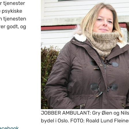
r tjenester
 psykiske
m tjenesten
rer godt, og
JOBBER AMBULANT: Gry Øien og Nils Ø
bydel i Oslo. FOTO: Roald Lund Flei
acebook