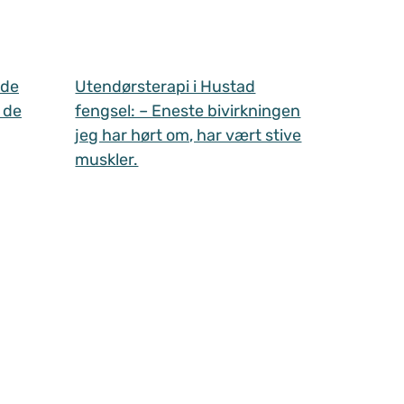
 de
Utendørsterapi i Hustad
 de
fengsel: – Eneste bivirkningen
jeg har hørt om, har vært stive
muskler.