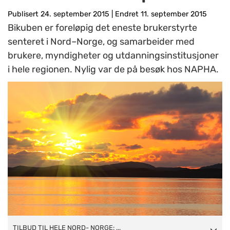
Publisert 24. september 2015
|
Endret 11. september 2015
Bikuben er foreløpig det eneste brukerstyrte
senteret i Nord–Norge, og samarbeider med
brukere, myndigheter og utdanningsinstitusjoner
i hele regionen. Nylig var de på besøk hos NAPHA.
TILBUD TIL HELE NORD- NORGE: Bikuben er opptatt av å
TILBUD TIL HELE NORD- NORGE: ...