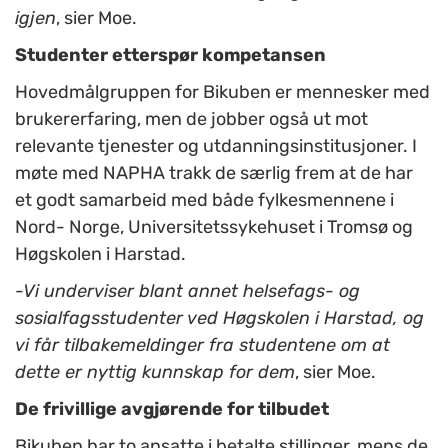
igjen
, sier Moe.
Studenter etterspør kompetansen
Hovedmålgruppen for Bikuben er mennesker med
brukererfaring, men de jobber også ut mot
relevante tjenester og utdanningsinstitusjoner. I
møte med NAPHA trakk de særlig frem at de har
et godt samarbeid med både fylkesmennene i
Nord- Norge, Universitetssykehuset i Tromsø og
Høgskolen i Harstad.
-Vi underviser blant annet helsefags- og
sosialfagsstudenter ved Høgskolen i Harstad, og
vi får tilbakemeldinger fra studentene om at
dette er nyttig kunnskap for dem
, sier Moe.
De frivillige avgjørende for tilbudet
Bikuben har to ansatte i betalte stillinger, mens de