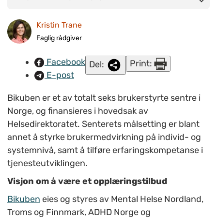
formidle kunnskap til studenter og fagpersoner. (Foto:
Kristin Trane
www.colourbox.com
)
Faglig rådgiver
Facebook
Print:
Del:
E-post
Bikuben er et av totalt seks brukerstyrte sentre i
Norge, og finansieres i hovedsak av
Helsedirektoratet. Senterets målsetting er blant
annet å styrke brukermedvirkning på individ- og
systemnivå, samt å tilføre erfaringskompetanse i
tjenesteutviklingen.
Visjon om å være et opplæringstilbud
Bikuben
eies og styres av Mental Helse Nordland,
Troms og Finnmark, ADHD Norge og