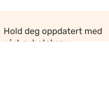
Hold deg oppdatert med
vårt nyhetsbrev
Jeg ønsker å motta nyhetsbrev
*
Jeg bekrefter å ha lest og er enig med
innholdet i
personvernerklæringen
*
Meld på