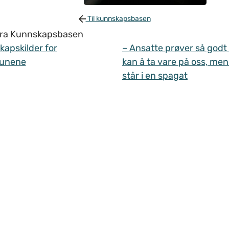
Til kunnskapsbasen
 fra Kunnskapsbasen
apskilder for
– Ansatte prøver så godt
unene
kan å ta vare på oss, men
står i en spagat