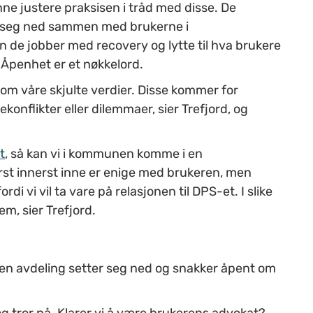
nne justere praksisen i tråd med disse. De
te seg ned sammen med brukerne i
 de jobber med recovery og lytte til hva brukere
. Åpenhet er et nøkkelord.
 om våre skjulte verdier. Disse kommer for
konflikter eller dilemmaer, sier Trefjord, og
t
, så kan vi i kommunen komme i en
erst innerst inne er enige med brukeren, men
rdi vi vil ta vare på relasjonen til DPS-et. I slike
em, sier Trefjord.
 en avdeling setter seg ned og snakker åpent om
og tror på. Klarer vi å være brukerens advokat?