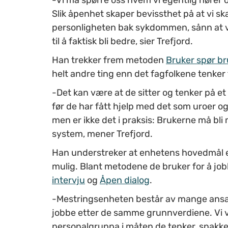
Slik åpenhet skaper bevissthet på at vi sk
personligheten bak sykdommen, sånn at v
til å faktisk bli bedre, sier Trefjord.
Han trekker frem metoden
Bruker spør br
helt andre ting enn det fagfolkene tenker f
-Det kan være at de sitter og tenker på et 
før de har fått hjelp med det som uroer o
men er ikke det i praksis: Brukerne må bli
system, mener Trefjord.
Han understreker at enhetens hovedmål er 
mulig. Blant metodene de bruker for å jo
intervju
og
Åpen dialog
.
-Mestringsenheten består av mange ansatte
jobbe etter de samme grunnverdiene. Vi vi
personalgruppa i måten de tenker, snakker 