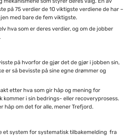
og mekanismene som styrer deres valg. En av
ste på 75 verdier de 10 viktigste verdiene de har –
 igjen med bare de fem viktigste.
selv hva som er deres verdier, og om de jobber
.
isste på hvorfor de gjør det de gjør i jobben sin,
ikke er så bevisste på sine egne drømmer og
akt etter hva som gir håp og mening for
olk kommer i sin bedrings- eller recoveryprosess.
er håp om det for alle, mener Trefjord.
e et system for systematisk tilbakemelding fra