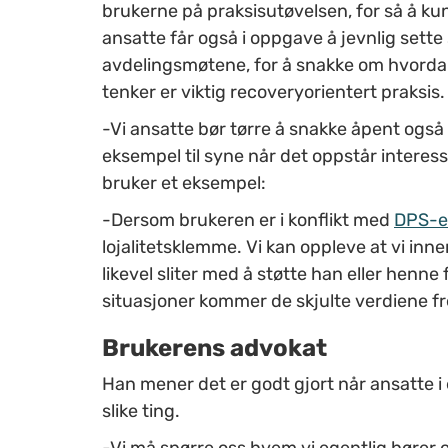
brukerne på praksisutøvelsen, for så å ku
ansatte får også i oppgave å jevnlig set
avdelingsmøtene, for å snakke om hvordan
tenker er viktig recoveryorientert praksis
-Vi ansatte bør tørre å snakke åpent også
eksempel til syne når det oppstår interesse
bruker et eksempel:
-Dersom brukeren er i konflikt med
DPS-e
lojalitetsklemme. Vi kan oppleve at vi inn
likevel sliter med å støtte han eller henne fo
situasjoner kommer de skjulte verdiene fr
Brukerens advokat
Han mener det er godt gjort når ansatte i
slike ting.
-Vi må spørre oss hvem vi egentlig hører 