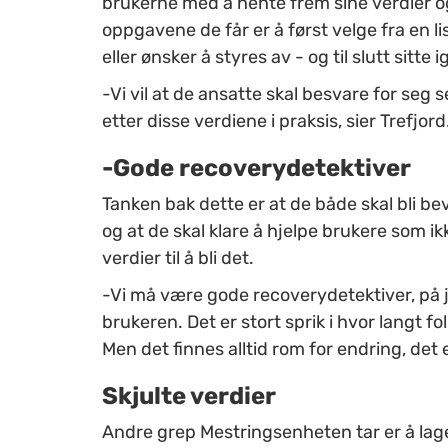
brukerne med å hente frem sine verdier 
oppgavene de får er å først velge fra en li
eller ønsker å styres av - og til slutt sitte
-Vi vil at de ansatte skal besvare for seg 
etter disse verdiene i praksis, sier Trefjord
-Gode recoverydetektiver
Tanken bak dette er at de både skal bli bev
og at de skal klare å hjelpe brukere som 
verdier til å bli det.
-Vi må være gode recoverydetektiver, på j
brukeren. Det er stort sprik i hvor langt f
Men det finnes alltid rom for endring, det 
Skjulte verdier
Andre grep Mestringsenheten tar er å lag