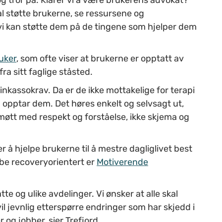
al støtte brukerne, se ressursene og
i kan støtte dem på de tingene som hjelper dem
uker
, som ofte viser at brukerne er opptatt av
ra sitt faglige ståsted.
inkassokrav. Da er de ikke mottakelige for terapi
g opptar dem. Det høres enkelt og selvsagt ut,
 møtt med respekt og forståelse, ikke skjema og
å hjelpe brukerne til å mestre dagliglivet best
bbe recoveryorientert er
Motiverende
 og ulike avdelinger. Vi ønsker at alle skal
l jevnlig etterspørre endringer som har skjedd i
og jobber, sier Trefjord.