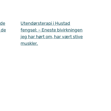
 de
Utendørsterapi i Hustad
 de
fengsel: – Eneste bivirkningen
jeg har hørt om, har vært stive
muskler.