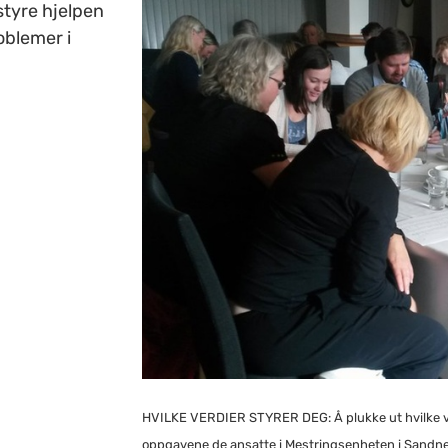
styre hjelpen
oblemer i
HVILKE VERDIER STYRER DEG: Å plukke ut hvilke ve
oppgavene de ansatte i Mestringsenheten i Sandne