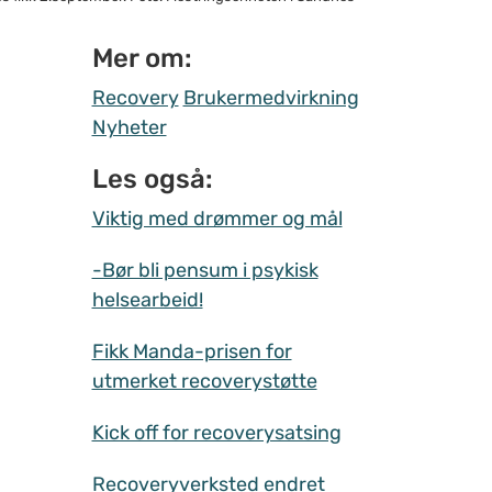
Mer om:
Recovery
Brukermedvirkning
Nyheter
Les også:
Viktig med drømmer og mål
-Bør bli pensum i psykisk
helsearbeid!
Fikk Manda-prisen for
utmerket recoverystøtte
Kick off for recoverysatsing
Recoveryverksted endret