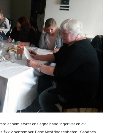
rdier som styrer ens egne handlinger var en av
s fikk 2.september. Foto: Mestringsenheten i Sandnes