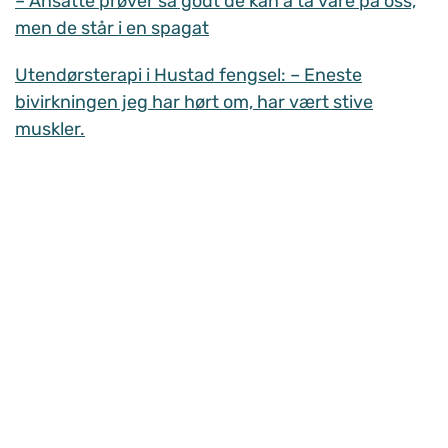
– Ansatte prøver så godt de kan å ta vare på oss,
men de står i en spagat
Utendørsterapi i Hustad fengsel: – Eneste
bivirkningen jeg har hørt om, har vært stive
muskler.