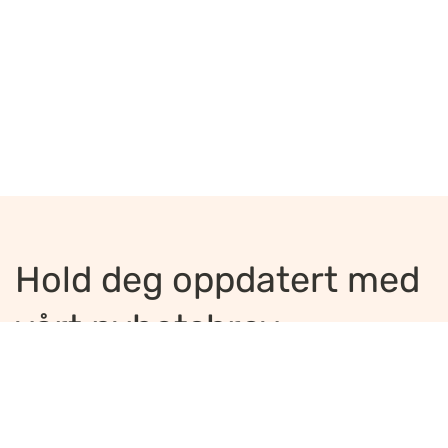
Hold deg oppdatert med
vårt nyhetsbrev
Jeg ønsker å motta nyhetsbrev
*