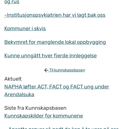
og rus
-Institusjonspsykiatrien har vi lagt bak oss
Kommuner i skvis
Bekymret for manglende lokal oppbygging
Kunne unngått hver fjerde innleggelse
Til kunnskapsbasen
Aktuelt
NAPHA løfter ACT, FACT og FACT ung under
Arendalsuka
Siste fra Kunnskapsbasen
Kunnskapskilder for kommunene