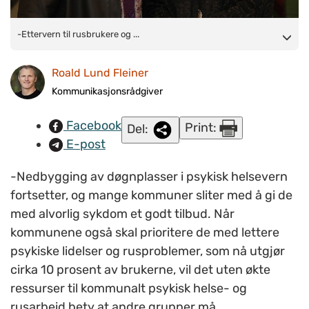
-Ettervern til rusbrukere og bedre tilbud til personer med
-Ettervern til rusbrukere og ...
alvorlige psykiske lidelser kan ikke nedprioriteres, mener
Roald Lund Fleiner
SINTEF-forsker Solveig Ose (t.h.). Her sammen med Silje
Kaspersen, medforfatter av den nye rapporten om lokalt
Kommunikasjonsrådgiver
psykisk helse- og rusarbeid. Foto: Roald Lund
Facebook
Print:
Del:
Fleiner/napha.no.
E-post
-Nedbygging av døgnplasser i psykisk helsevern
fortsetter, og mange kommuner sliter med å gi de
med alvorlig sykdom et godt tilbud. Når
kommunene også skal prioritere de med lettere
psykiske lidelser og rusproblemer, som nå utgjør
cirka 10 prosent av brukerne, vil det uten økte
ressurser til kommunalt psykisk helse- og
rusarbeid bety at andre grupper må