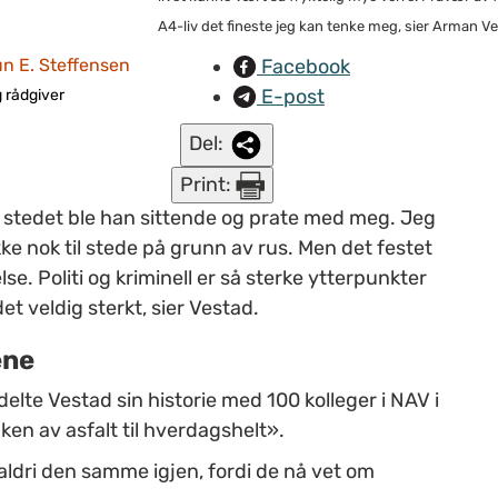
A4-liv det fineste jeg kan tenke meg, sier Arman V
Facebook
un E. Steffensen
E-post
g rådgiver
Del:
Print:
i stedet ble han sittende og prate med meg. Jeg
ke nok til stede på grunn av rus. Men det festet
e. Politi og kriminell er så sterke ytterpunkter
det veldig sterkt, sier Vestad.
ene
lte Vestad sin historie med 100 kolleger i NAV i
n av asfalt til hverdagshelt».
 aldri den samme igjen, fordi de nå vet om