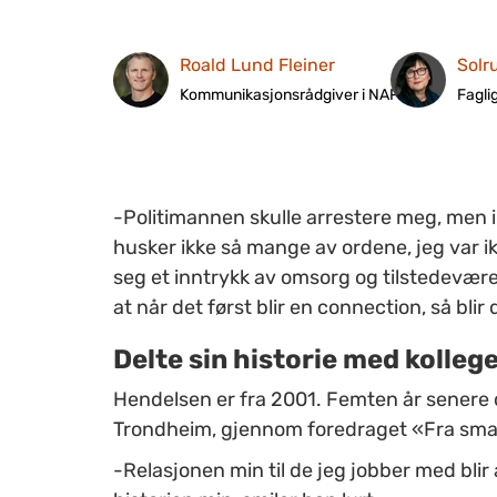
Roald Lund Fleiner
Solr
Kommunikasjonsrådgiver i NAPHA
Fagli
-Politimannen skulle arrestere meg, men 
husker ikke så mange av ordene, jeg var ik
seg et inntrykk av omsorg og tilstedeværels
at når det først blir en connection, så blir 
Delte sin historie med kolleg
Hendelsen er fra 2001. Femten år senere de
Trondheim, gjennom foredraget «Fra smake
-Relasjonen min til de jeg jobber med blir