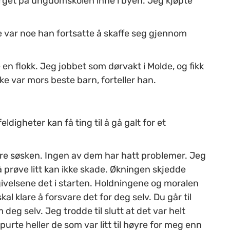
erget på ungdomskolen inne i byen. Jeg kjøpte
re var noe han fortsatte å skaffe seg gjennom
e en flokk. Jeg jobbet som dørvakt i Molde, og fikk
e var mors beste barn, forteller han.
ldigheter kan få ting til å gå galt for et
re søsken. Ingen av dem har hatt problemer. Jeg
et å prøve litt kan ikke skade. Økningen skjedde
givelsene det i starten. Holdningene og moralen
kal klare å forsvare det for deg selv. Du går til
g selv. Jeg trodde til slutt at det var helt
purte heller de som var litt til høyre for meg enn