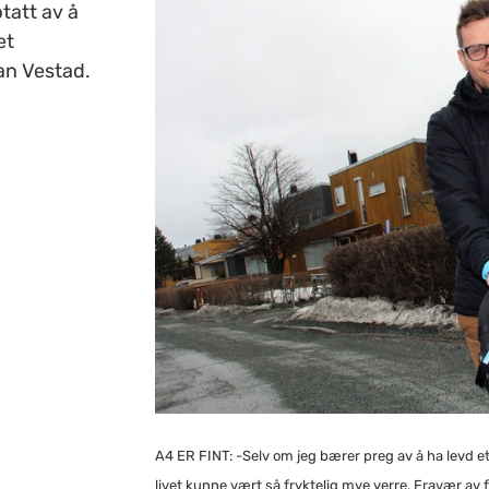
tatt av å
et
an Vestad.
A4 ER FINT: -Selv om jeg bærer preg av å ha levd et t
livet kunne vært så fryktelig mye verre. Fravær av fr