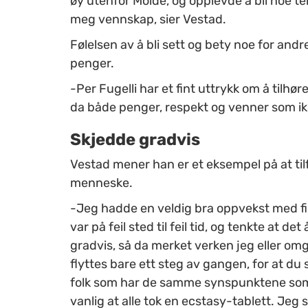
øy utenfor Molde, og opplevde å bli noe t
meg vennskap, sier Vestad.
Følelsen av å bli sett og bety noe for and
penger.
-Per Fugelli har et fint uttrykk om å tilhør
da både penger, respekt og venner som ikk
Skjedde gradvis
Vestad mener han er et eksempel på at tilfe
menneske.
-Jeg hadde en veldig bra oppvekst med fi
var på feil sted til feil tid, og tenkte at d
gradvis, så da merket verken jeg eller om
flyttes bare ett steg av gangen, for at du s
folk som har de samme synspunktene som de
vanlig at alle tok en ecstasy-tablett. Jeg s