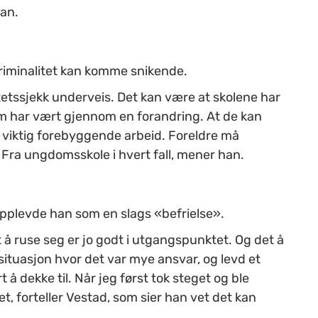
han.
riminalitet kan komme snikende.
tetssjekk underveis. Det kan være at skolene har
m har vært gjennom en forandring. At de kan
 viktig forebyggende arbeid. Foreldre må
 Fra ungdomsskole i hvert fall, mener han.
opplevde han som en slags «befrielse».
t å ruse seg er jo godt i utgangspunktet. Og det å
situasjon hvor det var mye ansvar, og levd et
 å dekke til. Når jeg først tok steget og ble
t, forteller Vestad, som sier han vet det kan