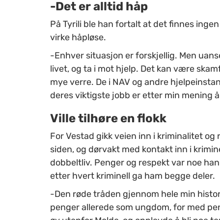
-Det er alltid håp
På Tyrili ble han fortalt at det finnes ing
virke håpløse.
-Enhver situasjon er forskjellig. Men uanse
livet, og ta i mot hjelp. Det kan være ska
mye verre. De i NAV og andre hjelpeinstans
deres viktigste jobb er etter min mening å
Ville tilhøre en flokk
For Vestad gikk veien inn i kriminalitet og
siden, og dørvakt med kontakt inn i krimin
dobbeltliv. Penger og respekt var noe han 
etter hvert kriminell ga ham begge deler.
-Den røde tråden gjennom hele min histor
penger allerede som ungdom, for med penge