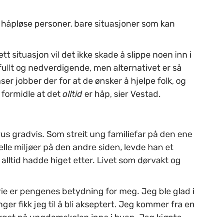
en håpløse personer, bare situasjoner som kan
tt situasjon vil det ikke skade å slippe noen inn i
mfullt og nedverdigende, men alternativet er så
er jobber der for at de ønsker å hjelpe folk, og
 formidle at det
alltid
er håp, sier Vestad.
 rus gradvis. Som streit ung familiefar på den ene
elle miljøer på den andre siden, levde han et
alltid hadde higet etter. Livet som dørvakt og
ie er pengenes betydning for meg. Jeg ble glad i
r fikk jeg til å bli akseptert. Jeg kommer fra en