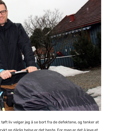
øft liv velger jeg å se bort fra de defektene, og tenker at
ykt og dårlig helse er det beste. For meg er det å leve et