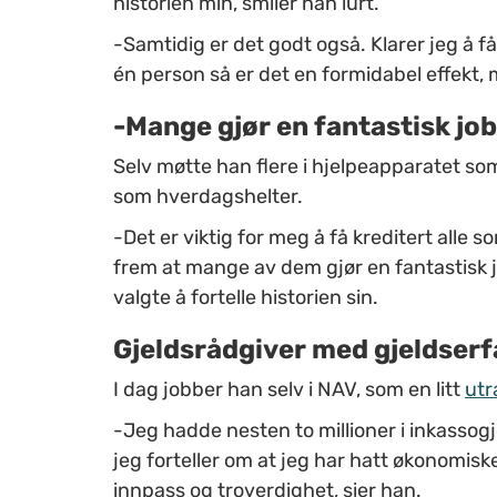
historien min, smiler han lurt.
-Samtidig er det godt også. Klarer jeg å få 
én person så er det en formidabel effekt,
-Mange gjør en fantastisk jo
Selv møtte han flere i hjelpeapparatet som
som hverdagshelter.
-Det er viktig for meg å få kreditert alle 
frem at mange av dem gjør en fantastisk 
valgte å fortelle historien sin.
Gjeldsrådgiver med gjeldserf
I dag jobber han selv i NAV, som en litt
utr
-Jeg hadde nesten to millioner i inkassogjel
jeg forteller om at jeg har hatt økonomisk
innpass og troverdighet, sier han.