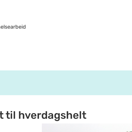
helsearbeid
 til hverdagshelt