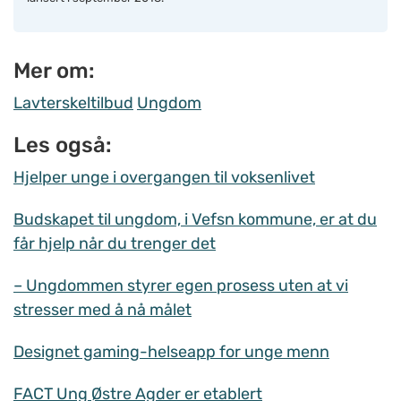
Mer om:
Lavterskeltilbud
Ungdom
Les også:
Hjelper unge i overgangen til voksenlivet
Budskapet til ungdom, i Vefsn kommune, er at du
får hjelp når du trenger det
– Ungdommen styrer egen prosess uten at vi
stresser med å nå målet
Designet gaming-helseapp for unge menn
FACT Ung Østre Agder er etablert