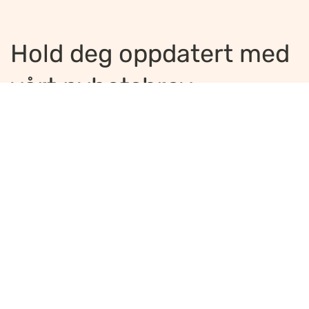
Hold deg oppdatert med
vårt nyhetsbrev
Jeg ønsker å motta nyhetsbrev
*
Jeg bekrefter å ha lest og er enig med
innholdet i
personvernerklæringen
*
Meld på