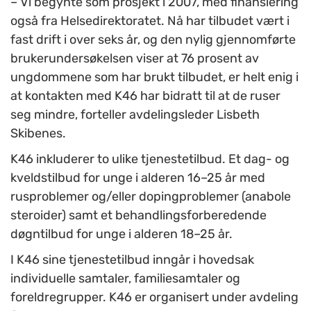
– Vi begynte som prosjekt i 2007, med finansiering
også fra Helsedirektoratet. Nå har tilbudet vært i
fast drift i over seks år, og den nylig gjennomførte
brukerundersøkelsen viser at 76 prosent av
ungdommene som har brukt tilbudet, er helt enig i
at kontakten med K46 har bidratt til at de ruser
seg mindre, forteller avdelingsleder Lisbeth
Skibenes.
K46 inkluderer to ulike tjenestetilbud. Et dag- og
kveldstilbud for unge i alderen 16–25 år med
rusproblemer og/eller dopingproblemer (anabole
steroider) samt et behandlingsforberedende
døgntilbud for unge i alderen 18–25 år.
I K46 sine tjenestetilbud inngår i hovedsak
individuelle samtaler, familiesamtaler og
foreldregrupper. K46 er organisert under avdeling