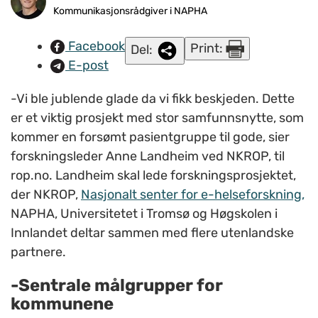
ambisjon at innovativ kommunikasjonsteknologi kan
Kommunikasjonsrådgiver i NAPHA
overkomme slike begrensninger vil det ha betydning langt ut
Facebook
Print:
Del:
over dette konkrete prosjektet, sier Trond Hatling, faglig
E-post
rådgiver i NAPHA og deltaker i forskningsprosjektet. FOTO:
Ragnhild Krogvig Karlsen/napha.no arkiv.
-Vi ble jublende glade da vi fikk beskjeden. Dette
er et viktig prosjekt med stor samfunnsnytte, som
kommer en forsømt pasientgruppe til gode, sier
forskningsleder Anne Landheim ved NKROP, til
rop.no. Landheim skal lede forskningsprosjektet,
der NKROP,
Nasjonalt senter for e-helseforskning,
NAPHA, Universitetet i Tromsø og Høgskolen i
Innlandet deltar sammen med flere utenlandske
partnere.
-Sentrale målgrupper for
kommunene