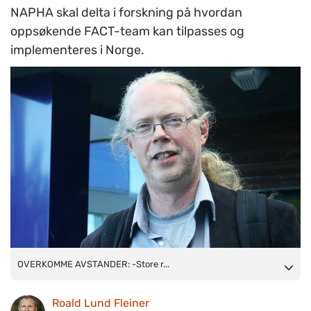
NAPHA skal delta i forskning på hvordan
oppsøkende FACT-team kan tilpasses og
implementeres i Norge.
OVERKOMME AVSTANDER: -Store reiseavstander er en realitet
OVERKOMME AVSTANDER: -Store r...
i Norge, og legger begrensninger på kommunal fagutvikling og
Roald Lund Fleiner
samhandling med spesialisthelsetjenesten. Når en har som