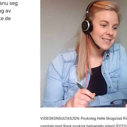
 snu seg
ng av
te de
VIDEOKONSULTASJON: Psykolog Helle Skogstad Rieg
samtale med Rask psykisk helsehjelp-klient (FOTO: