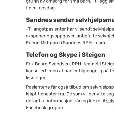
grunn av omsorg for små barn. I tillegg 
f.o.m. onsdag.
Sandnes sender selvhjelpsma
-Til angstpasienter har vi sendt selvhjel
eksponeringsoppgaver, anbefalte selvhjelp
Erlend Midtgård i Sandnes RPH-team.
Telefon og Skype i Steigen
Erik Baard Svendsen, RPH-teamet i Steigen
kansellert, men at han er tilgjengelig på t
løsninger.
Pasientene får også tilbud om selvhjelp
kjøpt tjenester fra. De som vil benytte seg 
de lagt ut informasjon, råd og lenke til
sel
Facebook gruppe.