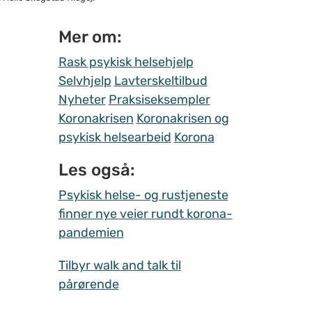
Mer om:
Rask psykisk helsehjelp
Selvhjelp
Lavterskeltilbud
Nyheter
Praksiseksempler
Koronakrisen
Koronakrisen og
psykisk helsearbeid
Korona
Les også:
Psykisk helse- og rustjeneste
finner nye veier rundt korona-
pandemien
Tilbyr walk and talk til
pårørende