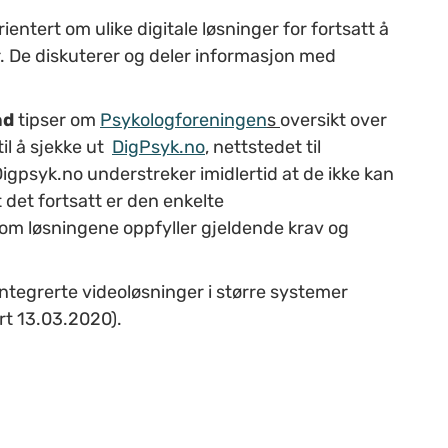
ntert om ulike digitale løsninger for fortsatt å
er. De diskuterer og deler informasjon med
nd
tipser om
Psykologforeningen
s
oversikt over
il å sjekke ut
DigPsyk.no
, nettstedet til
igpsyk.no understreker imidlertid at de ikke kan
 det fortsatt er den enkelte
om løsningene oppfyller gjeldende krav og
tegrerte videoløsninger i større systemer
rt 13.03.2020).