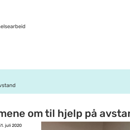
helsearbeid
avstand
mene om til hjelp på avsta
1. juli 2020