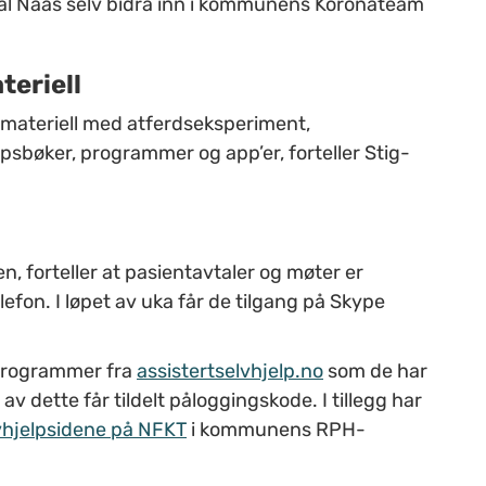
skal Naas selv bidra inn i kommunens Koronateam
teriell
psmateriell med atferdseksperiment,
sbøker, programmer og app’er, forteller Stig-
, forteller at pasientavtaler og møter er
elefon. I løpet av uka får de tilgang på Skype
sprogrammer fra
assistertselvhjelp.no
som de har
av dette får tildelt påloggingskode. I tillegg har
vhjelpsidene på NFKT
i kommunens RPH-