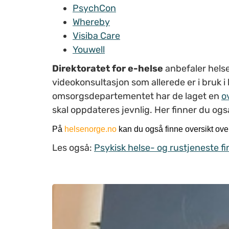
PsychCon
Whereby
Visiba Care
Youwell
Direktoratet for e-helse
anbefaler helse
videokonsultasjon som allerede er i bruk 
omsorgsdepartementet har de laget en
o
skal oppdateres jevnlig. Her finner du også 
På
helsenorge.no
kan du også finne oversikt over 
Les også:
Psykisk helse- og rustjeneste 