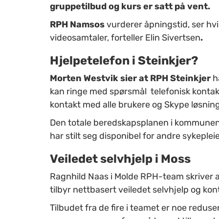
gruppetilbud og kurs er satt på vent.
RPH Namsos
vurderer åpningstid, ser hv
videosamtaler, forteller Elin Sivertsen
.
Hjelpetelefon i Steinkjer?
Morten Westvik sier at
RPH Steinkjer
h
kan ringe med spørsmål
telefonisk kontakt 
kontakt med alle brukere og Skype løsnin
Den totale beredskapsplanen i kommunen er
har stilt seg disponibel for andre sykeple
Veiledet selvhjelp i Moss
Ragnhild Naas i Molde RPH-team skriver at
tilbyr nettbasert veiledet selvhjelp og kon
Tilbudet fra de fire i teamet er noe redus