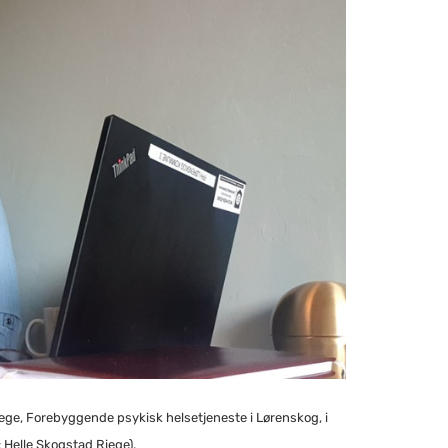
e, Forebyggende psykisk helsetjeneste i Lørenskog, i
 Helle Skogstad Riege).