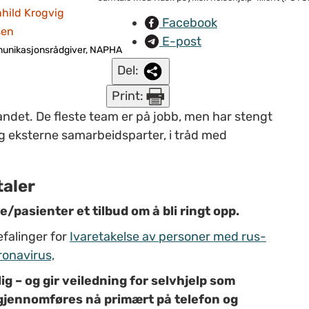
hild Krogvig
Facebook
sen
E-post
unikasjonsrådgiver, NAPHA
Del:
Print:
 landet. De fleste team er på jobb, men har stengt
g eksterne samarbeidsparter, i tråd med
aler
re/pasienter et tilbud om å bli ringt opp.
falinger for
Ivaretakelse av personer med rus-
ronavirus,
 – og gir veiledning for selvhjelp som
, gjennomføres nå primært på telefon og