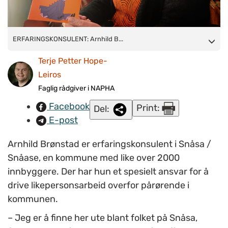
ERFARINGSKONSULENT:
ERFARINGSKONSULENT: Arnhild B...
Arnhild Brønstad har hjerte for
menneskene i Snåsa. Tillit fra arbeidsgiver, samarbeid med
Terje Petter Hope-
frivillige og oppsøkende virksomhet, er blant suksessfaktorene
Leiros
som har gjort at hun lykkes i arbeidet.
Faglig rådgiver i NAPHA
Facebook
Print:
Del:
E-post
Arnhild Brønstad er erfaringskonsulent i Snåsa /
Snåase, en kommune med like over 2000
innbyggere. Der har hun et spesielt ansvar for å
drive likepersonsarbeid overfor pårørende i
kommunen.
– Jeg er å finne her ute blant folket på Snåsa,