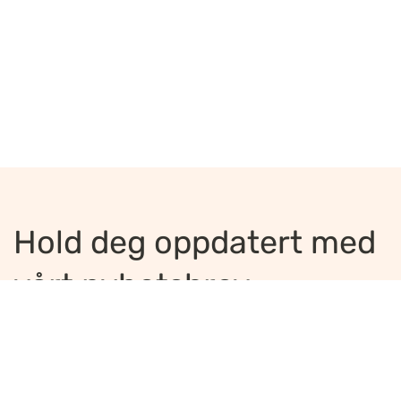
Hold deg oppdatert med
vårt nyhetsbrev
Jeg ønsker å motta nyhetsbrev
*