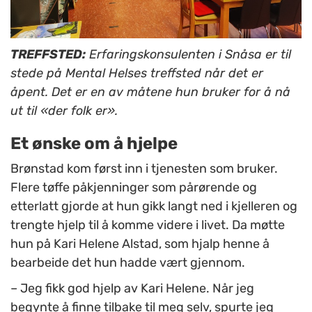
TREFFSTED:
Erfaringskonsulenten i Snåsa er til
stede på Mental Helses treffsted når det er
åpent. Det er en av måtene hun bruker for å nå
ut til «der folk er».
Et ønske om å hjelpe
Brønstad kom først inn i tjenesten som bruker.
Flere tøffe påkjenninger som pårørende og
etterlatt gjorde at hun gikk langt ned i kjelleren og
trengte hjelp til å komme videre i livet. Da møtte
hun på Kari Helene Alstad, som hjalp henne å
bearbeide det hun hadde vært gjennom.
– Jeg fikk god hjelp av Kari Helene. Når jeg
begynte å finne tilbake til meg selv, spurte jeg