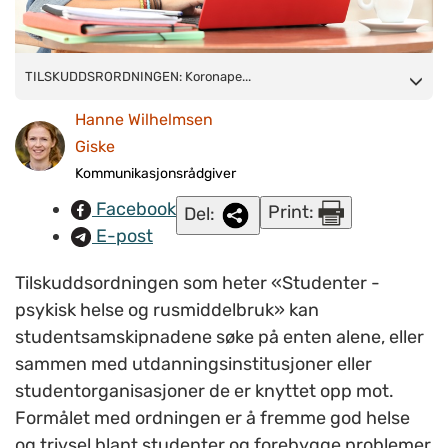
TILSKUDDSRORDNINGEN:
TILSKUDDSRORDNINGEN: Koronape...
Koronaperioden har vært tøff for
mange studenter, og tilskuddsordningen har som formål å
Hanne Wilhelmsen
f
remme god helse og trivsel blant studenter og forebygge
Giske
problemer knyttet til rusmiddelbruk.
Illustrasjonsfoto:
Kommunikasjonsrådgiver
Colourbox.com
Facebook
Print:
Del:
E-post
Tilskuddsordningen som heter
«Studenter -
psykisk helse og rusmiddelbruk» kan
studentsamskipnadene søke på enten alene, eller
sammen med utdanningsinstitusjoner eller
studentorganisasjoner de er knyttet opp mot.
Formålet med ordningen er å fremme god helse
og trivsel blant studenter og forebygge problemer