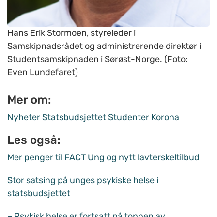
Hans Erik Stormoen, styreleder i
Samskipnadsrådet og administrerende direktør i
Studentsamskipnaden i Sørøst-Norge. (Foto:
Even Lundefaret)
Mer om:
Nyheter
Statsbudsjettet
Studenter
Korona
Les også:
Mer penger til FACT Ung og nytt lavterskeltilbud
Stor satsing på unges psykiske helse i
statsbudsjettet
– Psykisk helse er fortsatt på toppen av