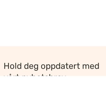
Hold deg oppdatert med
vårt nyhetsbrev
Jeg ønsker å motta nyhetsbrev
*