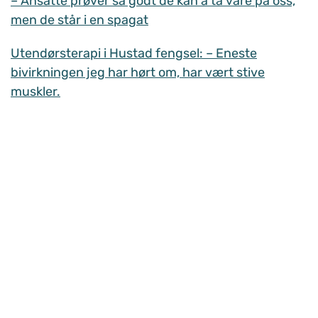
– Ansatte prøver så godt de kan å ta vare på oss,
men de står i en spagat
Utendørsterapi i Hustad fengsel: – Eneste
bivirkningen jeg har hørt om, har vært stive
muskler.