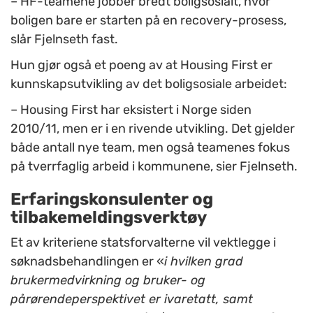
– HF-teamene jobber bredt boligsosialt, hvor
boligen bare er starten på en recovery-prosess,
slår Fjelnseth fast.
Hun gjør også et poeng av at Housing First er
kunnskapsutvikling av det boligsosiale arbeidet:
– Housing First har eksistert i Norge siden
2010/11, men er i en rivende utvikling. Det gjelder
både antall nye team, men også teamenes fokus
på tverrfaglig arbeid i kommunene, sier Fjelnseth.
Erfaringskonsulenter og
tilbakemeldingsverktøy
Et av kriteriene statsforvalterne vil vektlegge i
søknadsbehandlingen er «
i hvilken grad
brukermedvirkning og bruker- og
pårørendeperspektivet er ivaretatt, samt