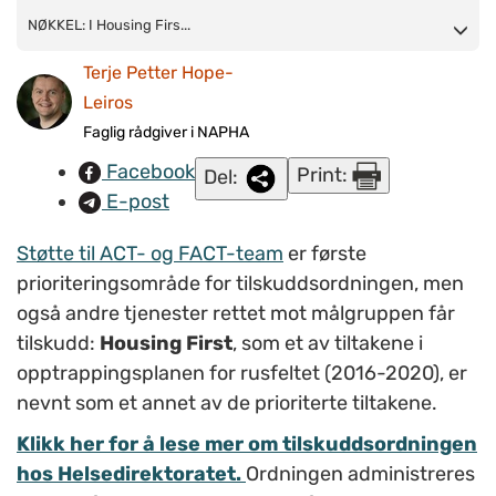
NØKKEL: I Housing First er målet å tilby et helhetlig
NØKKEL: I Housing Firs...
tjenestetilbud, tilpasset den enkeltes behov. Det starter
Terje Petter Hope-
imidlertid med bolig: å få noen ut av bostedsløshet kan være
Leiros
nøkkelen til bedring. (Illustrasjon:
Flipfine/www.colourbox.com
)
Faglig rådgiver i NAPHA
Facebook
Print:
Del:
E-post
Støtte til ACT- og FACT-team
er første
prioriteringsområde for tilskuddsordningen, men
også andre tjenester rettet mot målgruppen får
tilskudd:
Housing First
, som et av tiltakene i
opptrappingsplanen for rusfeltet (2016-2020), er
nevnt som et annet av de prioriterte tiltakene.
Klikk her for å lese mer om tilskuddsordningen
hos Helsedirektoratet.
Ordningen administreres