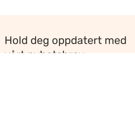
Hold deg oppdatert med
vårt nyhetsbrev
Jeg ønsker å motta nyhetsbrev
*
Jeg bekrefter å ha lest og er enig med
innholdet i
personvernerklæringen
*
Meld på