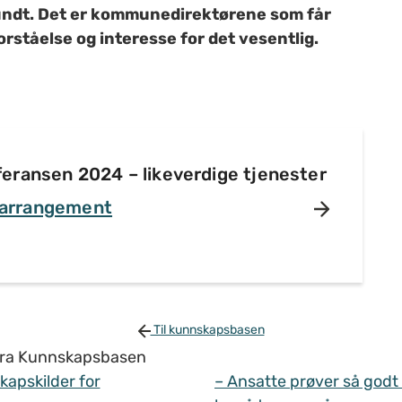
undt. Det er kommunedirektørene som får
forståelse og interesse for det vesentlig.
ransen 2024 – likeverdige tjenester
 arrangement
Til kunnskapsbasen
 fra Kunnskapsbasen
apskilder for
– Ansatte prøver så godt