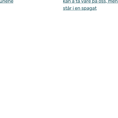
unene
kan å ta vare på oss, men
står i en spagat