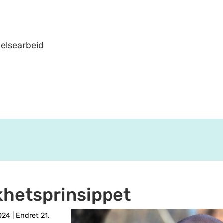
helsearbeid
ikhetsprinsippet
2024
|
Endret 21.