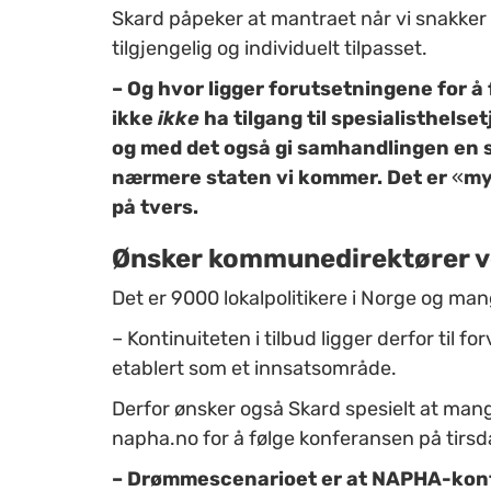
Skard påpeker at mantraet når vi snakker 
tilgjengelig og individuelt tilpasset.
– Og hvor ligger forutsetningene for å 
ikke
ikke
ha tilgang til spesialisthelse
og med det også gi samhandlingen en s
nærmere staten vi kommer. Det er
«
my
på tvers.
Ønsker kommunedirektører ve
Det er 9000 lokalpolitikere i Norge og man
– Kontinuiteten i tilbud ligger derfor til fo
etablert som et innsatsområde.
Derfor ønsker også Skard spesielt at man
napha.no for å følge konferansen på tirs
– Drømmescenarioet er at NAPHA-konfe