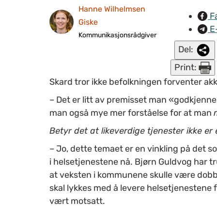
Hanne Wilhelmsen
F
Giske
E
Kommunikasjonsrådgiver
Del:
Print:
Skard tror ikke befolkningen forventer ak
– Det er litt av premisset man
«
godkjenne
man også mye mer forståelse for at man
Betyr det at likeverdige tjenester ikke er 
– Jo, dette temaet er en vinkling på det so
i helsetjenestene nå. Bjørn Guldvog har 
at veksten i kommunene skulle være dobbel
skal lykkes med å levere helsetjenestene f
vært motsatt.