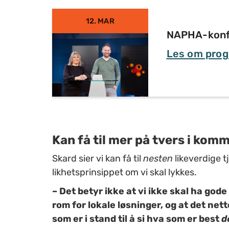
12. MAR
NAPHA-konfe
Les om prog
Kan få til mer på tvers i ko
Skard sier vi kan få til
nesten
likeverdige t
likhetsprinsippet om vi skal lykkes.
– Det betyr ikke at vi ikke skal ha gode
rom for lokale løsninger, og at det ne
som er i stand til å si hva som er best
d