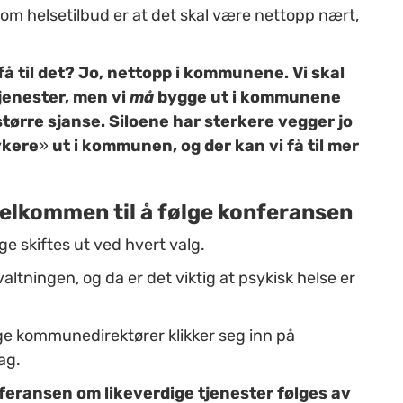
om helsetilbud er at det skal være nettopp nært,
få til det? Jo, nettopp i kommunene. Vi skal
tjenester, men vi
må
bygge ut i kommunene
tørre sjanse. Siloene har sterkere vegger jo
kere
»
ut i kommunen, og der kan vi få til mer
lkommen til å følge konferansen
ge skiftes ut ved hvert valg.
rvaltningen, og da er det viktig at psykisk helse er
ge kommunedirektører klikker seg inn på
dag.
ransen om likeverdige tjenester følges av