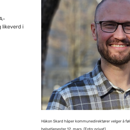
HA-
likeverd i
Håkon Skard håper kommunedirektører velger å fø
helsetjenester 12. mars. (Foto: privat)