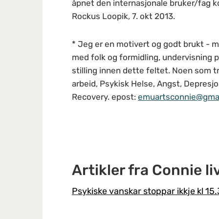
åpnet den internasjonale bruker/fag 
Rockus Loopik, 7. okt 2013.
* Jeg er en motivert og godt brukt - me
med folk og formidling, undervisning p
stilling innen dette feltet. Noen som t
arbeid, Psykisk Helse, Angst, Depres
Recovery. epost:
emuartsconnie@gma
Artikler fra Connie 
Psykiske vanskar stoppar ikkje kl 15