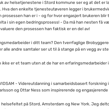
 av helsetjenestene i Stord kommune ser eg at det er la
 Hva den enkelte tjenesteutøveren legger i brukermedvi
prosessen han er i - og for hvor engasjert brukeren blir ti
elta i sin egen bedringsprosess! - Da må han nesten få 
valuere den prosessen han faktisk er en del av!
ingsmedarbeider i ditt team? Den tverrfaglige Brobygger
 alle andre samtaler ser ut til å stange på en vegg av ste
 ikke er et team uten at de har en erfaringsmedarbeider i
 VIDSAM - Videreutdanning i samarbeidsbasert forskning i
arlsson og Ottar Ness som inspirerende og engasjerende 
e helsefeltet på Stord, Amsterdam og New York. Jeg delt