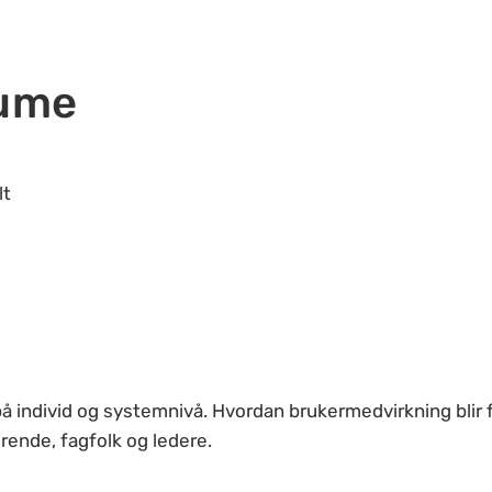
aume
lt
 individ og systemnivå. Hvordan brukermedvirkning blir f
ende, fagfolk og ledere.