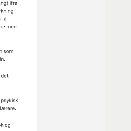
ngt ifra
rkning
l å
være med
en som
in.
 det
 psykisk
lærere.
ok og