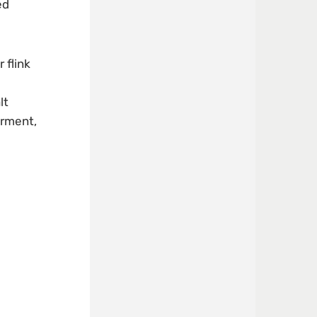
ed
 flink
lt
erment,