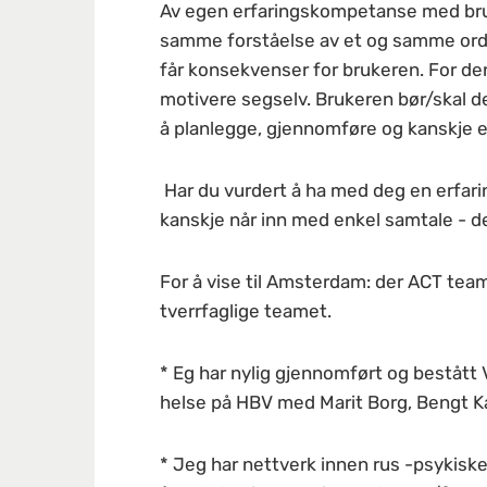
Av egen erfaringskompetanse med bruk
samme forståelse av et og samme ord.
får konsekvenser for brukeren. For den 
motivere segselv. Brukeren bør/skal d
å planlegge, gjennomføre og kanskje e
Har du vurdert å ha med deg en erfar
kanskje når inn med enkel samtale - der
For å vise til Amsterdam: der ACT team
tverrfaglige teamet.
* Eg har nylig gjennomført og bestått
helse på HBV med Marit Borg, Bengt K
* Jeg har nettverk innen rus -psykisk