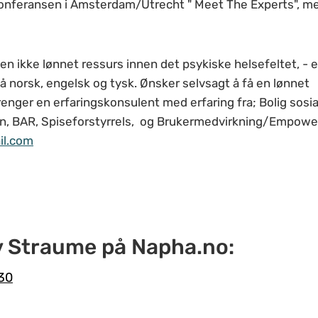
konferansen i Amsterdam/Utrecht " Meet The Experts", m
n ikke lønnet ressurs innen det psykiske helsefeltet, - er
å norsk, engelsk og tysk. Ønsker selvsagt å få en lønnet
renger en erfaringskonsulent med erfaring fra; Bolig sosia
jon, BAR, Spiseforstyrrels, og Brukermedvirkning/Empow
il.com
liv Straume på Napha.no:
.30