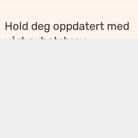
Hold deg oppdatert med
vårt nyhetsbrev
Jeg ønsker å motta nyhetsbrev
*
Jeg bekrefter å ha lest og er enig med
innholdet i
personvernerklæringen
*
Meld på