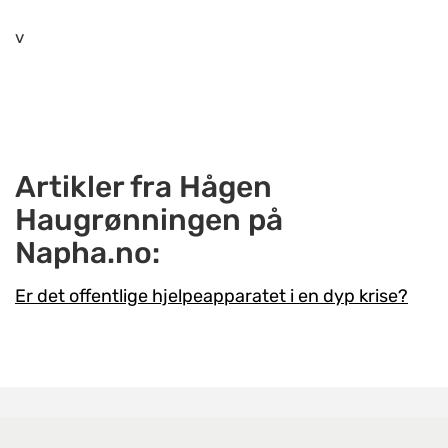
v
Artikler fra Hågen
Haugrønningen på
Napha.no:
Er det offentlige hjelpeapparatet i en dyp krise?