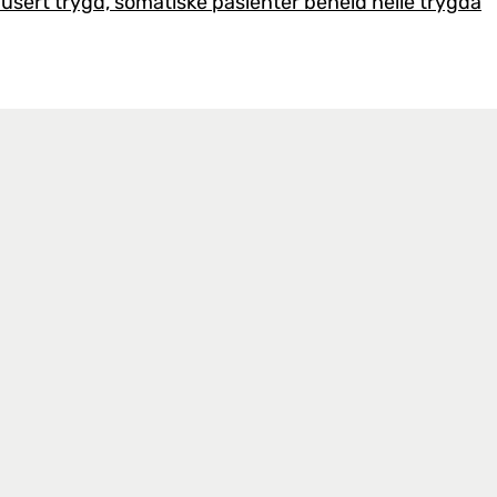
edusert trygd, somatiske pasienter beheld heile trygda