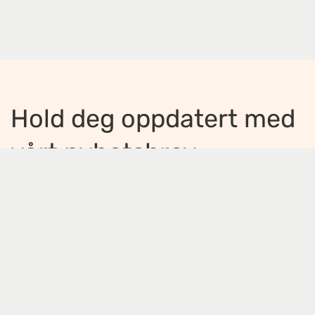
Hold deg oppdatert med
vårt nyhetsbrev
Jeg ønsker å motta nyhetsbrev
*
Jeg bekrefter å ha lest og er enig med
innholdet i
personvernerklæringen
*
Meld på