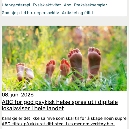
Utendørsterapi
Fysisk aktivitet
Abc
Praksiseksempler
God hjelp i et brukerperspektiv
Aktivitet og fritid
08. jun. 2026
ABC for god psykisk helse spres ut i digitale
lokalaviser i hele landet
Kanskje er det ikke så mye som skal til for å skape noen supre
ABC-tiltak på akkurat ditt sted. Les mer om verktøy her!