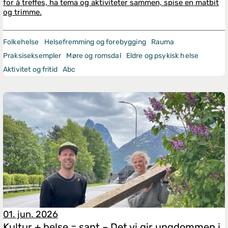
for å treffes, ha tema og aktiviteter sammen, spise en matbit
og trimme.
Folkehelse
Helsefremming og forebygging
Rauma
Praksiseksempler
Møre og romsdal
Eldre og psykisk helse
Aktivitet og fritid
Abc
01. jun. 2026
Kultur + helse = sant – Det vi gir ungdommen i