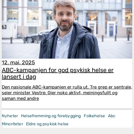
12. mai. 2025
ABC-kampanjen for god psykisk helse er
lansert i dag
Den nasjonale ABC-kampanjen er rulla ut. Tre grep er sentrale,
seier minister Vestre: Gjer noko aktivt, meiningsfullt og
saman med andre
Nyheter
Helsefremming og forebygging
Folkehelse
Abc
Minoriteter
Eldre og psykisk helse