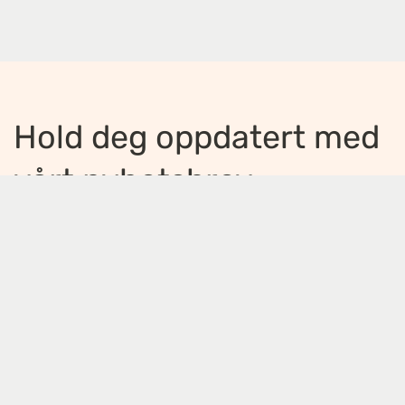
Hold deg oppdatert med
vårt nyhetsbrev
Jeg ønsker å motta nyhetsbrev
*
Jeg bekrefter å ha lest og er enig med
innholdet i
personvernerklæringen
*
Meld på