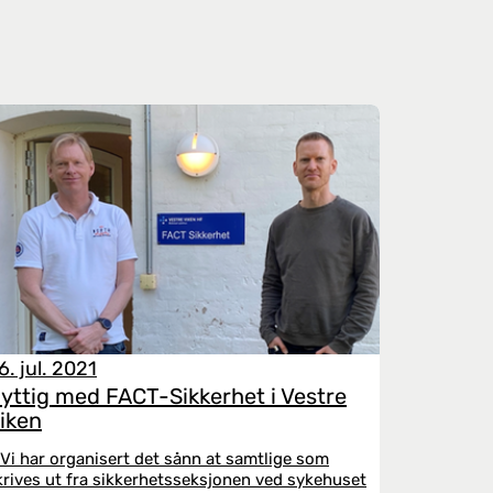
6. jul. 2021
yttig med FACT-Sikkerhet i Vestre
iken
 Vi har organisert det sånn at samtlige som
krives ut fra sikkerhetsseksjonen ved sykehuset