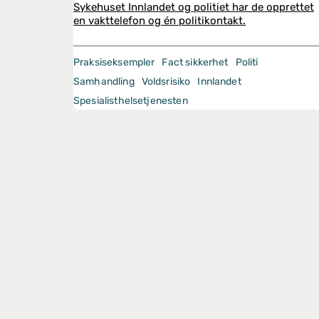
Sykehuset Innlandet og politiet har de opprettet
en vakttelefon og én politikontakt.
Praksiseksempler
Fact sikkerhet
Politi
Samhandling
Voldsrisiko
Innlandet
Spesialisthelsetjenesten