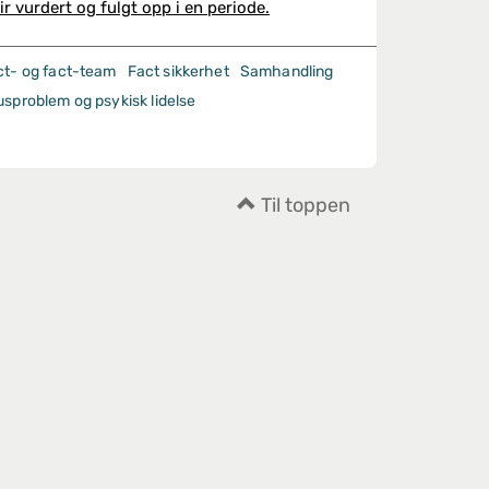
lir vurdert og fulgt opp i en periode.
ct- og fact-team
Fact sikkerhet
Samhandling
usproblem og psykisk lidelse
Til toppen