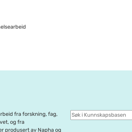
helsearbeid
beid fra forskning, fag,
et, og fra
er produsert av Napha og