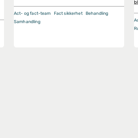
b
Act- og fact-team
Fact sikkerhet
Behandling
A
Samhandling
R