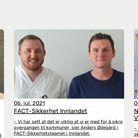
06. jul. 2021
0
FACT-Sikkerhet Innlandet
N
V
– Vi har sett at det er viktig at vi er med for å sikre
overgangen til kommuner, sier Anders Ødegård i
–
FACT-Sikkerhetsteamet i Innlandet.
s
å