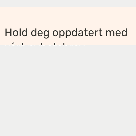
Hold deg oppdatert med
vårt nyhetsbrev
Jeg ønsker å motta nyhetsbrev
*
Jeg bekrefter å ha lest og er enig med
innholdet i
personvernerklæringen
*
Meld på