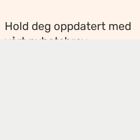
Hold deg oppdatert med
vårt nyhetsbrev
Jeg ønsker å motta nyhetsbrev
*
Jeg bekrefter å ha lest og er enig med
innholdet i
personvernerklæringen
*
Meld på