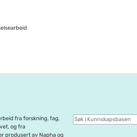
helsearbeid
beid fra forskning, fag,
et, og fra
er produsert av Napha og