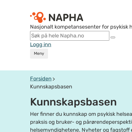
Nasjonalt kompetansesenter for psykisk 
Logg inn
Meny
Forsiden
Kunnskapsbasen
Kunnskapsbasen
Her finner du kunnskap om psykisk helsear
praksis og bruker- og pårørendeperspektiv
helsemyndighetene. Nyheter og fagstoff 