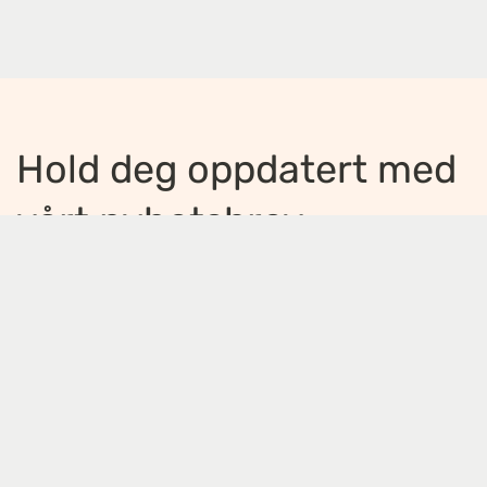
Hold deg oppdatert med
vårt nyhetsbrev
Jeg ønsker å motta nyhetsbrev
*
Jeg bekrefter å ha lest og er enig med
innholdet i
personvernerklæringen
*
Meld på