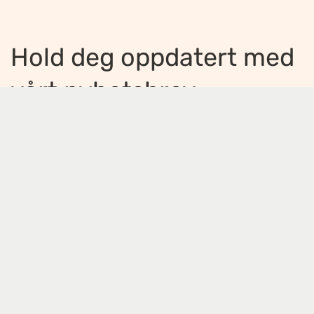
Hold deg oppdatert med
vårt nyhetsbrev
Jeg ønsker å motta nyhetsbrev
*
Jeg bekrefter å ha lest og er enig med
innholdet i
personvernerklæringen
*
Meld på