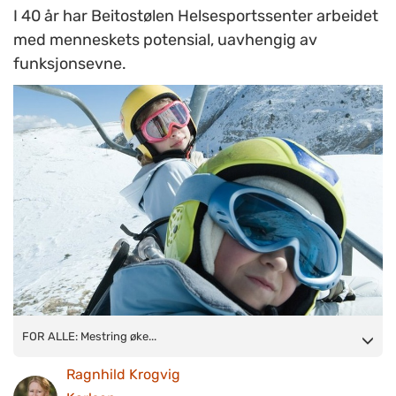
I 40 år har Beitostølen Helsesportssenter arbeidet
med menneskets potensial, uavhengig av
funksjonsevne.
FOR ALLE: Mestring øker livskvaliteten. Aking, skisport, ridning
FOR ALLE: Mestring øke...
og svømming er for alle.
Ragnhild Krogvig