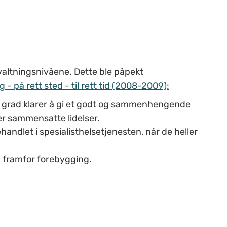
altningsnivåene. Dette ble påpekt
 på rett sted - til rett tid (2008-2009):
ten grad klarer å gi et godt og sammenhengende
er sammensatte lidelser.
ehandlet i spesialisthelsetjenesten, når de heller
g framfor forebygging.