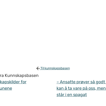
Til kunnskapsbasen
 fra Kunnskapsbasen
apskilder for
– Ansatte prøver så godt
unene
kan å ta vare på oss, men
står i en spagat