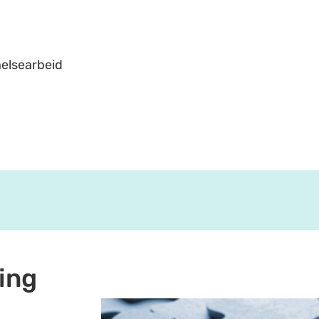
helsearbeid
ing