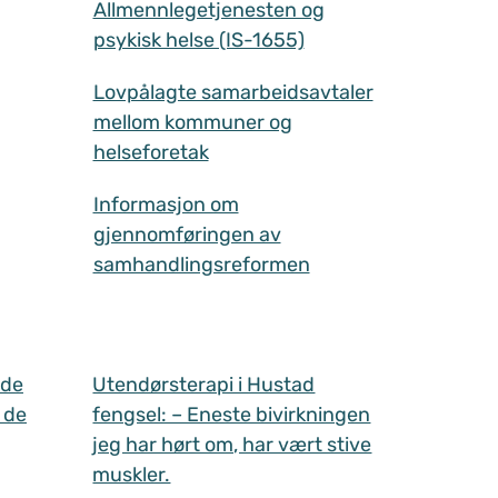
Allmennlegetjenesten og
psykisk helse (IS-1655)
Lovpålagte samarbeidsavtaler
mellom kommuner og
helseforetak
Informasjon om
gjennomføringen av
samhandlingsreformen
 de
Utendørsterapi i Hustad
 de
fengsel: – Eneste bivirkningen
jeg har hørt om, har vært stive
muskler.