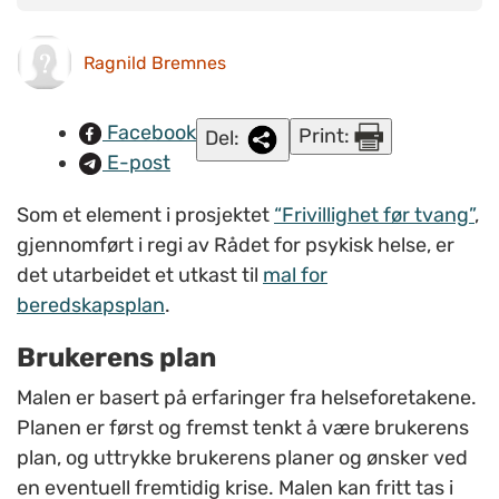
utkast til mal for beredskapsplan ved personlige kriser.
Ragnild Bremnes
Facebook
Print:
Del:
E-post
Som et element i prosjektet
“Frivillighet før tvang”
,
gjennomført i regi av Rådet for psykisk helse, er
det utarbeidet et utkast til
mal for
beredskapsplan
.
Brukerens plan
Malen er basert på erfaringer fra helseforetakene.
Planen er først og fremst tenkt å være brukerens
plan, og uttrykke brukerens planer og ønsker ved
en eventuell fremtidig krise. Malen kan fritt tas i