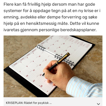
Flere kan få frivillig hjelp dersom man har gode
systemer for å oppdage tegn på at en ny krise er i
emning, avdekke eller dempe forverring og søke
hjelp på en hensiktsmessig måte. Dette vil kunne
ivaretas gjennom personlige beredskapsplaner.
KRISEPLAN: Rådet for psykisk helse har utarbeidet et
KRISEPLAN: Rådet for psykisk ...