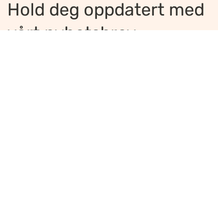
Hold deg oppdatert med
vårt nyhetsbrev
Jeg ønsker å motta nyhetsbrev
*
Jeg bekrefter å ha lest og er enig med
innholdet i
personvernerklæringen
*
Meld på
Ansvarlig redaktør
:
Ellen Hoxmark