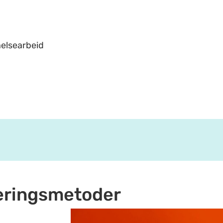
helsearbeid
ueringsmetoder