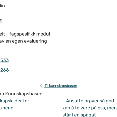
lin
ng
elt - fagspesifikk modul
 av en egen evaluering
3533
9266
Til kunnskapsbasen
 fra Kunnskapsbasen
apskilder for
– Ansatte prøver så godt
unene
kan å ta vare på oss, men
står i en spagat