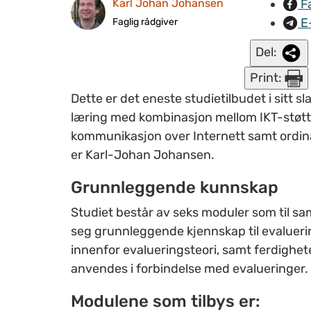
F
Karl Johan Johansen
E
Faglig rådgiver
Del:
Print:
Dette er det eneste studietilbudet i sitt s
læring med kombinasjon mellom IKT-støtt
kommunikasjon over Internett samt ordinæ
er Karl-Johan Johansen.
Grunnleggende kunnskap
Studiet består av seks moduler som til sa
seg grunnleggende kjennskap til evaluering
innenfor evalueringsteori, samt ferdighet
anvendes i forbindelse med evalueringer.
Modulene som tilbys er: