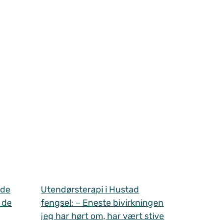
 de
Utendørsterapi i Hustad
 de
fengsel: – Eneste bivirkningen
jeg har hørt om, har vært stive