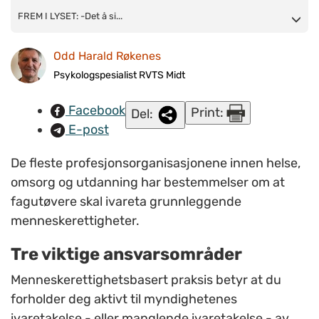
FREM I LYSET: -Det å si fra innebærer en endring av den
FREM I LYSET: -Det å si...
tradisjonelle tilbaketrukne yrkesrollen, skriver
Odd Harald Røkenes
psykologspesialist ved
RVTS Midt
, Odd Harald Røkenes. Han
fremhever media som en av flere aktuelle kanaler hvor man
Psykologspesialist RVTS Midt
kan si fra om brudd på menneskerettighetene.
Facebook
Print:
Del:
ILLUSTRASJONSFOTO: colourbox.com
E-post
De fleste profesjonsorganisasjonene innen helse,
omsorg og utdanning har bestemmelser om at
fagutøvere skal ivareta grunnleggende
menneskerettigheter.
Tre viktige ansvarsområder
Menneskerettighetsbasert praksis betyr at du
forholder deg aktivt til myndighetenes
ivaretakelse - eller manglende ivaretakelse - av