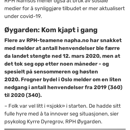
RPH Namsos mener også at bruk av sosiale
medier for å synliggjøre tilbudet er mer aktualisert
under covid-19.
Øygarden: Kom kjapt i gang
Flere av RPH-teamene napha.no har snakket
med melder at antall henvendelser ble færre
da landet stengte ned 12. mars 2020, men at
det tok seg opp etter noen måneder - og
spesielt på sensommeren og høsten
2020.
Frogner bydel i Oslo melder om en liten
nedgang i antall henvendelser fra 2019 (360)
til 2020 (340).
– Folk var vel litt i «sjokk» i starten. De hadde sitt
fulle hyre med å ta innover seg situasjonen, sier
psykolog Kyrre Dyregrov, RPH Øygarden.