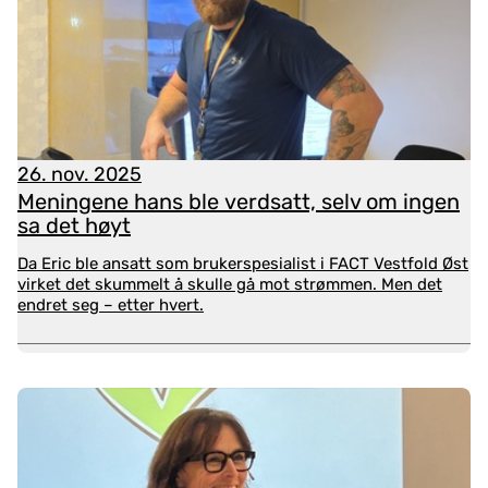
I styringsdokumentene finner vi grunnlag for å si at
erfaringskonsulentene skal ha en todelt funksjon i
tjenestene:
Bidra til bedre brukermedvirkning på
26. nov. 2025
individnivå
Meningene hans ble verdsatt, selv om ingen
Bringe inn brukerperspektiver i
sa det høyt
tjenesteutviklingen (innhente kunnskap fra
bruker- og pårørendeorganisasjoner)
Da Eric ble ansatt som brukerspesialist i FACT Vestfold Øst
virket det skummelt å skulle gå mot strømmen. Men det
Skal vi nå disse målene innebærer det at
endret seg – etter hvert.
erfaringskonsulenter også må få andre roller og
oppgaver i tjenestene enn de har i dag.
Kunnskapsgrunnlag
NAPHA fremmer et tredelt og likeverdig
kunnskapssyn basert på erfaring, forskning og fag.