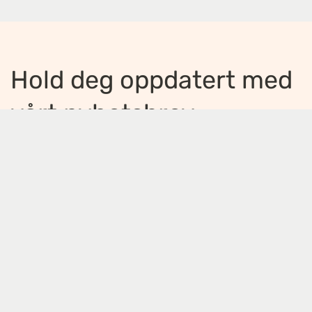
Hold deg oppdatert med
vårt nyhetsbrev
Jeg ønsker å motta nyhetsbrev
*
Jeg bekrefter å ha lest og er enig med
innholdet i
personvernerklæringen
*
Meld på