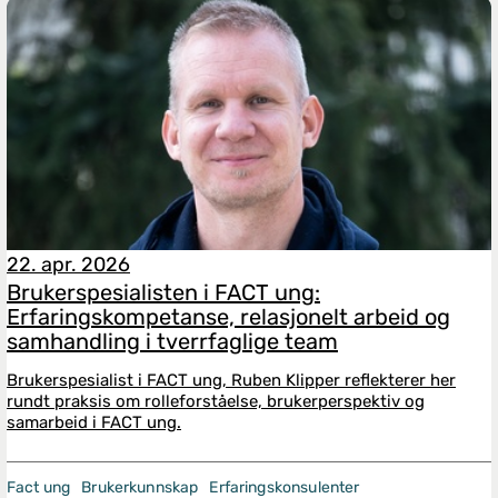
22. apr. 2026
Brukerspesialisten i FACT ung:
Erfaringskompetanse, relasjonelt arbeid og
samhandling i tverrfaglige team
Brukerspesialist i FACT ung, Ruben Klipper reflekterer her
rundt praksis om rolleforståelse, brukerperspektiv og
samarbeid i FACT ung.
Fact ung
Brukerkunnskap
Erfaringskonsulenter