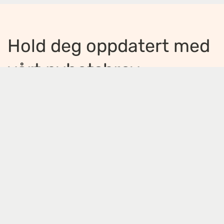
Hold deg oppdatert med
vårt nyhetsbrev
Jeg ønsker å motta nyhetsbrev
*
Jeg bekrefter å ha lest og er enig med
innholdet i
personvernerklæringen
*
Meld på