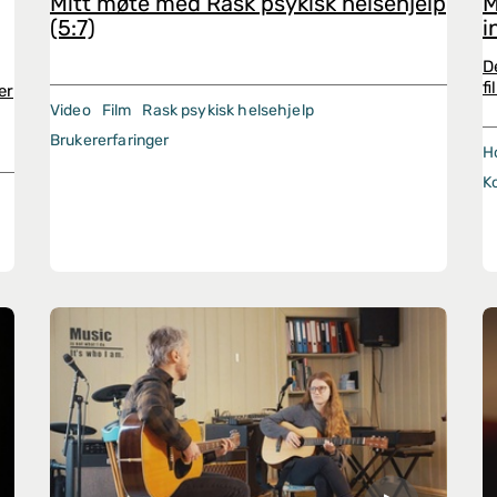
Mitt møte med Rask psykisk helsehjelp
M
(5:7)
i
D
f
er
Video
Film
Rask psykisk helsehjelp
Brukererfaringer
Ho
K