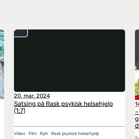
20. mar. 2024
Satsing på Rask psykisk helsehjelp
1
(1:7)
–
g
d
Video
Film
Rph
Rask psykisk helsehjelp
–