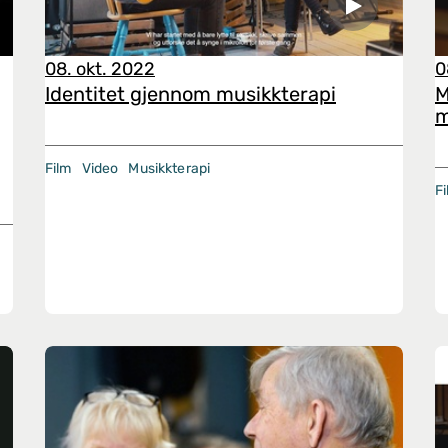
08. okt. 2022
0
Identitet gjennom musikkterapi
M
m
Film
Video
Musikkterapi
F