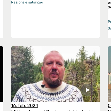
,
e
Nasjonale satsinger
d
P
S
16. feb. 2024
0