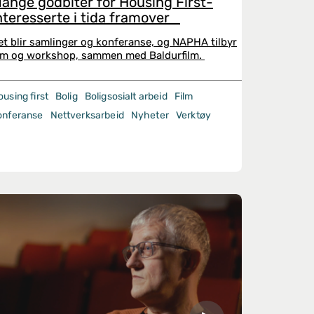
ange godbiter for Housing First-
nteresserte i tida framover
et blir samlinger og konferanse, og NAPHA tilbyr
ilm og workshop, sammen med Baldurfilm.
using first
Bolig
Boligsosialt arbeid
Film
onferanse
Nettverksarbeid
Nyheter
Verktøy