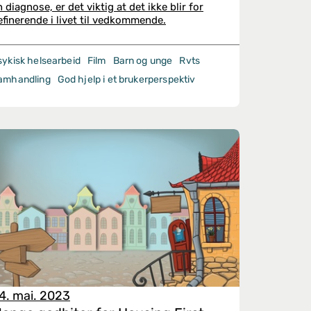
n diagnose, er det viktig at det ikke blir for
efinerende i livet til vedkommende.
sykisk helsearbeid
Film
Barn og unge
Rvts
amhandling
God hjelp i et brukerperspektiv
4. mai. 2023