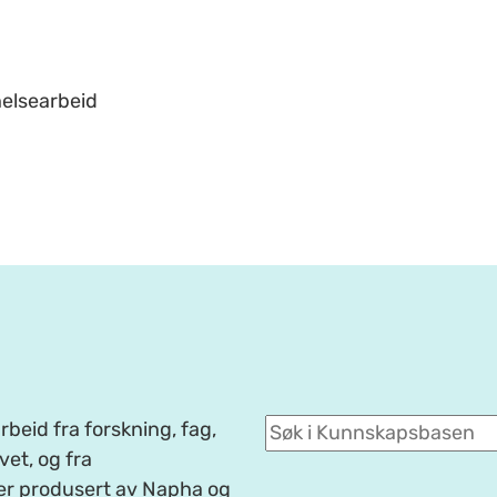
helsearbeid
beid fra forskning, fag,
et, og fra
er produsert av Napha og