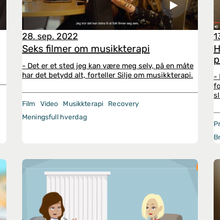
28. sep. 2022
1
Seks filmer om musikkterapi
H
p
- Det er et sted jeg kan være meg selv, på en måte
har det betydd alt, forteller Silje om musikkterapi.
-
f
sl
Film
Video
Musikkterapi
Recovery
Meningsfull hverdag
P
B