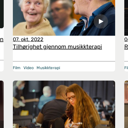
en
07. okt. 2022
0
Tilhørighet gjennom musikkterapi
R
Film
Video
Musikkterapi
F