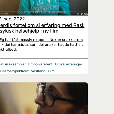
3. sep. 2022
erdis fortel om si erfaring med Rask
sykisk helsehjelp i ny film
 Eg har fått massiv respons. Nokon snakkar om
olk dei har mista, som dei ønsker hadde hatt eit
ikt tilbod.
raksiseksempler
Empowerment
Brukererfaringer
rukerperspektivet
Vestland
Film