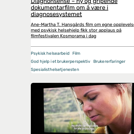
Diagnonsense – ny og gripende
dokumentarfilm om å være i
diagnosesystemet
Ane-Martha T. Hansgårds film om egne opplevels
med psykisk helsehjelp fikk stor applaus på
filmfestivalen Kosmorama i dag
Psykisk helsearbeid
Film
God hjelp i et brukerperspektiv
Brukererfaringer
Spesialisthelsetjenesten