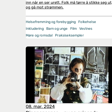
inn når en ser urett. Folk må tørre å stikke seg ut
og gå mot strømmen.
Helsefremming og forebygging
Folkehelse
Inkludering
Barn og unge
Film
Vestnes
Møre og romsdal
Praksiseksempler
08. mar. 2024