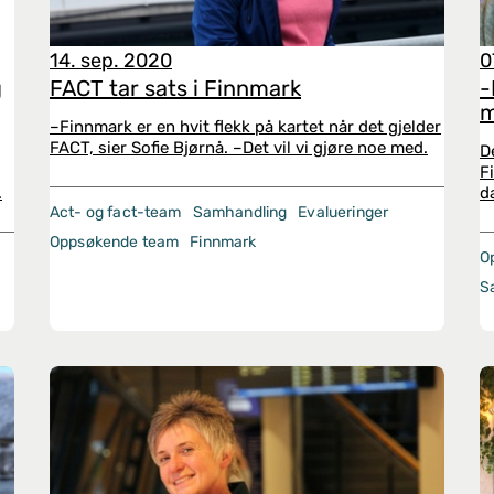
14. sep. 2020
0
g
FACT tar sats i Finnmark
-
m
–Finnmark er en hvit flekk på kartet når det gjelder
FACT, sier Sofie Bjørnå. –Det vil vi gjøre noe med.
D
F
.
d
Act- og fact-team
Samhandling
Evalueringer
Oppsøkende team
Finnmark
O
S