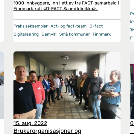
1000 innbyggere, inn i ett av tre FACT-samarbeid i
Finnmark kalt «D-FACT Saami klinikka».
P
K
Praksiseksempler
Act- og fact-team
D-fact
T
Digitalisering
Gamvik
Små kommuner
Finnmark
F
15. aug. 2022
0
Brukerorganisasjoner og
–