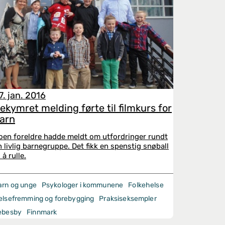
7. jan. 2016
ekymret melding førte til filmkurs for
arn
oen foreldre hadde meldt om utfordringer rundt
n livlig barnegruppe. Det fikk en spenstig snøball
l å rulle.
arn og unge
Psykologer i kommunene
Folkehelse
elsefremming og forebygging
Praksiseksempler
ebesby
Finnmark