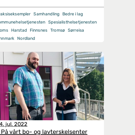
raksiseksempler
Samhandling
Bedre i lag
ommunehelsetjenesten
Spesialisthelsetjenesten
roms
Harstad
Finnsnes
Tromsø
Sørreisa
innmark
Nordland
4. jul. 2022
 På vårt bo- og lavterskelsenter