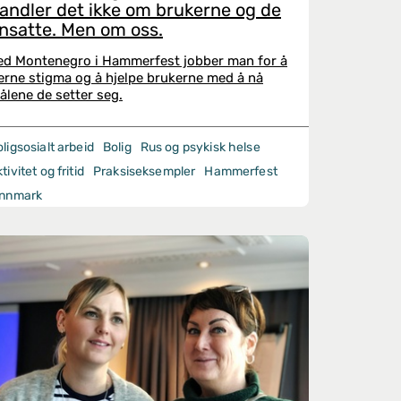
andler det ikke om brukerne og de
nsatte. Men om oss.
ed Montenegro i Hammerfest jobber man for å
jerne stigma og å hjelpe brukerne med å nå
ålene de setter seg.
ligsosialt arbeid
Bolig
Rus og psykisk helse
tivitet og fritid
Praksiseksempler
Hammerfest
innmark