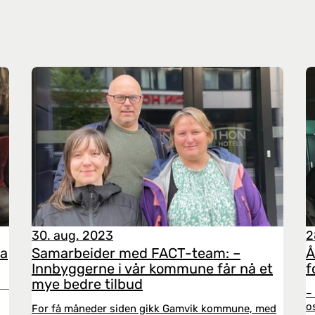
30. aug. 2023
2
ma
Samarbeider med FACT-team: –
Å
Innbyggerne i vår kommune får nå et
f
mye bedre tilbud
–
o
For få måneder siden gikk Gamvik kommune, med