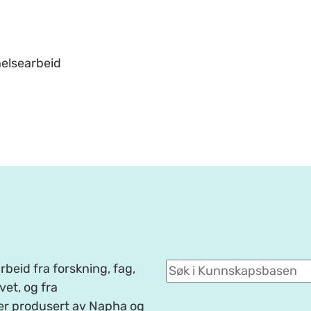
helsearbeid
beid fra forskning, fag,
et, og fra
er produsert av Napha og