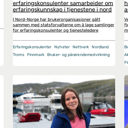
erfaringskonsulenter samarbeider om
h
erfaringskunnskap i tjenestene i nord
a
I Nord-Norge har brukerorganisasjoner gått
V
sammen med statsforvalterne om å lage samlinger
f
for erfaringskonsulenter og tjenesteledere
m
Erfaringskonsulenter
Nyheter
Nettverk
Nordland
Bo
Troms
Finnmark
Bruker- og pårørendemedvirkning
Ak
F