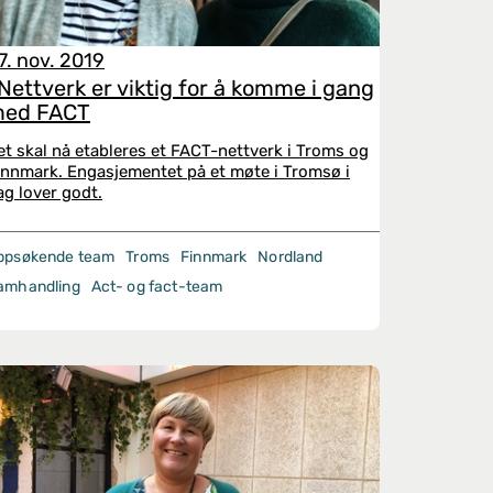
7. nov. 2019
Nettverk er viktig for å komme i gang
ed FACT
et skal nå etableres et FACT-nettverk i Troms og
innmark. Engasjementet på et møte i Tromsø i
ag lover godt.
ppsøkende team
Troms
Finnmark
Nordland
amhandling
Act- og fact-team