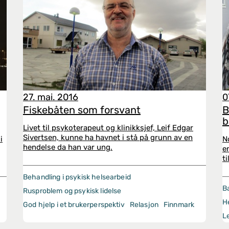
27. mai. 2016
0
Fiskebåten som forsvant
B
b
Livet til psykoterapeut og klinikksjef, Leif Edgar
Sivertsen, kunne ha havnet i stå på grunn av en
i
N
hendelse da han var ung.
e
ti
Behandling i psykisk helsearbeid
B
Rusproblem og psykisk lidelse
H
God hjelp i et brukerperspektiv
Relasjon
Finnmark
L