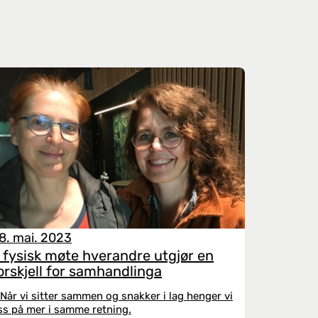
8. mai. 2023
 fysisk møte hverandre utgjør en
orskjell for samhandlinga
 Når vi sitter sammen og snakker i lag henger vi
ss på mer i samme retning.