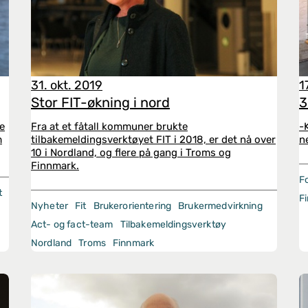
31. okt. 2019
1
Stor FIT-økning i nord
3
e
Fra at et fåtall kommuner brukte
-
m
tilbakemeldingsverktøyet FIT i 2018, er det nå over
n
10 i Nordland, og flere på gang i Troms og
Finnmark.
F
t
F
Nyheter
Fit
Brukerorientering
Brukermedvirkning
Act- og fact-team
Tilbakemeldingsverktøy
Nordland
Troms
Finnmark