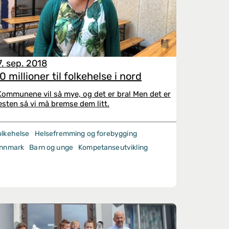
7. sep. 2018
0 millioner til folkehelse i nord
Kommunene vil så mye, og det er bra! Men det er
esten så vi må bremse dem litt.
olkehelse
Helsefremming og forebygging
innmark
Barn og unge
Kompetanseutvikling