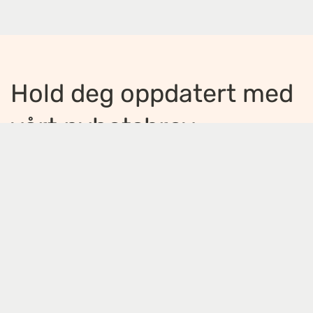
Hold deg oppdatert med
vårt nyhetsbrev
Jeg ønsker å motta nyhetsbrev
*
Jeg bekrefter å ha lest og er enig med
innholdet i
personvernerklæringen
*
Meld på