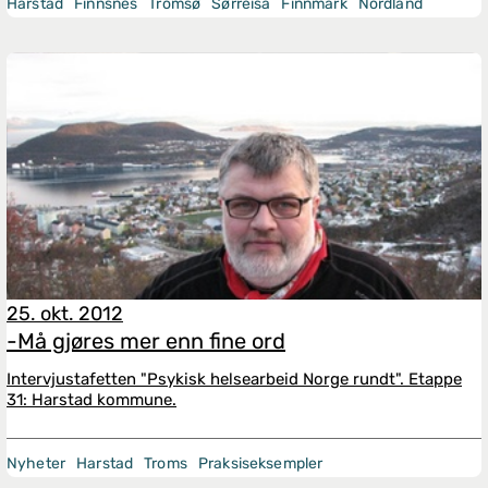
Harstad
Finnsnes
Tromsø
Sørreisa
Finnmark
Nordland
25. okt. 2012
-Må gjøres mer enn fine ord
Intervjustafetten "Psykisk helsearbeid Norge rundt". Etappe
31: Harstad kommune.
Nyheter
Harstad
Troms
Praksiseksempler