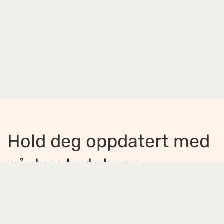
Hold deg oppdatert med
vårt nyhetsbrev
Jeg ønsker å motta nyhetsbrev
*