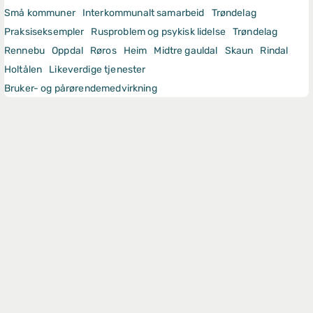
Små kommuner
Interkommunalt samarbeid
Trøndelag
Praksiseksempler
Rusproblem og psykisk lidelse
Trøndelag
Rennebu
Oppdal
Røros
Heim
Midtre gauldal
Skaun
Rindal
Holtålen
Likeverdige tjenester
Bruker- og pårørendemedvirkning