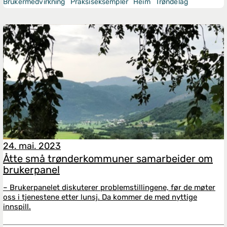
Brukermedvirkning
Praksiseksempler
Heim
Trøndelag
24. mai. 2023
Åtte små trønderkommuner samarbeider om
brukerpanel
– Brukerpanelet diskuterer problemstillingene, før de møter
oss i tjenestene etter lunsj. Da kommer de med nyttige
innspill.