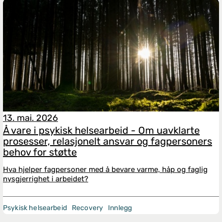
13. mai. 2026
Å vare i psykisk helsearbeid - Om uavklarte
prosesser, relasjonelt ansvar og fagpersoners
behov for støtte
Hva hjelper fagpersoner med å bevare varme, håp og faglig
nysgjerrighet i arbeidet?
Psykisk helsearbeid
Recovery
Innlegg