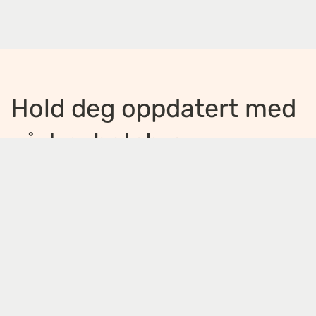
Hold deg oppdatert med
vårt nyhetsbrev
Jeg ønsker å motta nyhetsbrev
*
Jeg bekrefter å ha lest og er enig med
innholdet i
personvernerklæringen
*
Meld på