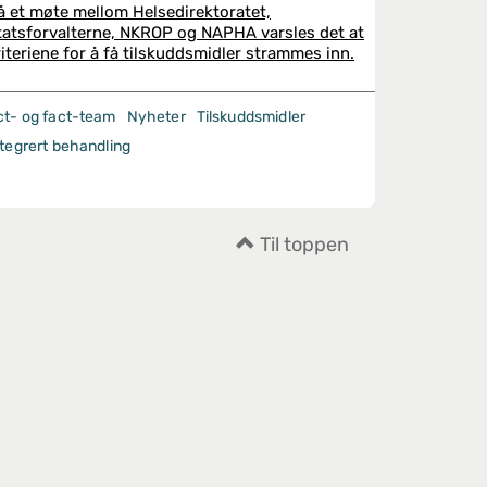
å et møte mellom Helsedirektoratet,
tatsforvalterne, NKROP og NAPHA varsles det at
riteriene for å få tilskuddsmidler strammes inn.
ct- og fact-team
Nyheter
Tilskuddsmidler
ntegrert behandling
Til toppen