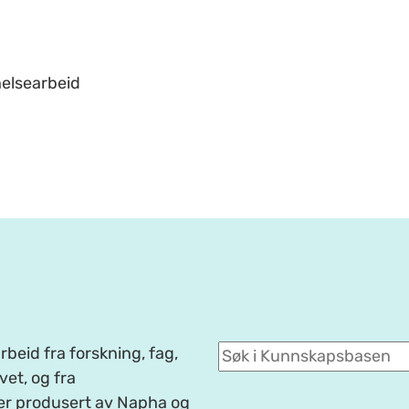
helsearbeid
beid fra forskning, fag,
et, og fra
er produsert av Napha og