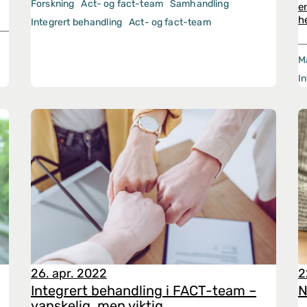
Forskning
Act- og fact-team
Samhandling
e
h
Integrert behandling
Act- og fact-team
M
I
26. apr. 2022
2
Integrert behandling i FACT-team –
N
vanskelig, men viktig