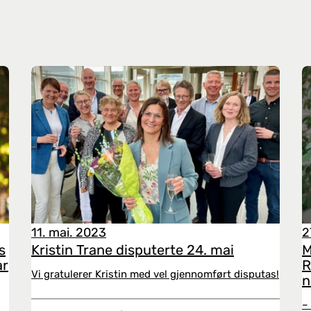
11. mai. 2023
2
s
Kristin Trane disputerte 24. mai
M
år
R
Vi gratulerer Kristin med vel gjennomført disputas!
n
–