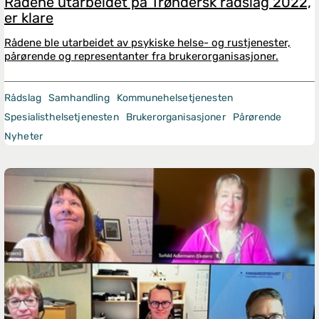
Rådene utarbeidet på Trøndersk rådslag 2022,
er klare
Rådene ble utarbeidet av psykiske helse- og rustjenester,
pårørende og representanter fra brukerorganisasjoner.
Rådslag
Samhandling
Kommunehelsetjenesten
Spesialisthelsetjenesten
Brukerorganisasjoner
Pårørende
Nyheter