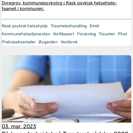
Dyregrov, kommunepsykolog i Rask psykisk helsehjelp-
teamet i kommunen.
Rask psykisk helsehjelp
Traumebehandling
Emdr
Kommunehelsetjenesten
Nettbasert
Forskning
Traumer
Ptsd
Praksiseksempler
Øygarden
Vestland
03. mar. 2023