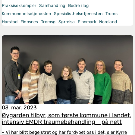
Praksiseksempler
Samhandling
Bedre i lag
Kommunehelsetjenesten
Spesialisthelsetjenesten
Troms
Harstad
Finnsnes
Tromsø
Sørreisa
Finnmark
Nordland
03. mar. 2023
Øygarden tilbyr, som første kommune i landet,
intensiv EMDR traumebehandling – på nett
– Vi har blitt begeistret og har fordypet oss i det, sier Kyrre